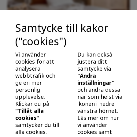
Samtycke till kakor
("cookies")
HemmaBäst!
Vi använder
Du kan också
Ibland behöver man lite inspiration från andra för att
cookies för att
justera ditt
hitta hela vägen fram. Här har vi samlat härliga
analysera
samtycke via
hemma hos-reportage från människor som redan
webbtrafik och
"Ändra
bor i ett BoKlok hem.
ge en mer
inställningar"
personlig
och ändra dessa
upplevelse.
när som helst via
Klickar du på
ikonen i nedre
"Tillåt alla
vänstra hörnet.
cookies"
Läs mer om hur
samtycker du till
vi använder
alla cookies.
cookies samt