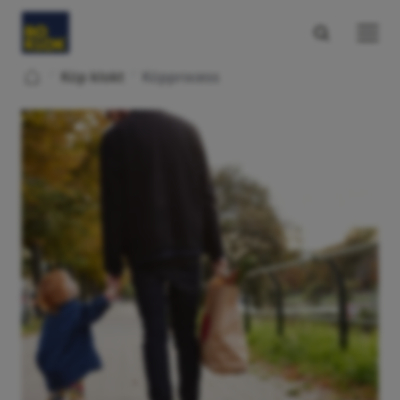
/
/
Köp klokt
Köpprocess