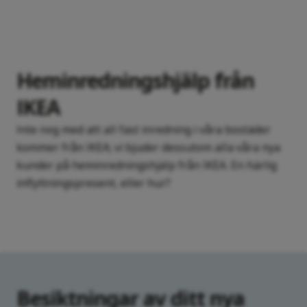
Heminredningshjälp från
IKEA
Inte nog med att all fast inredning i våra bostäder
kommer från IKEA; vi bjuder dessutom alla våra nya
kunder på heminredningshjälp från IKEA. En härlig
inflyttningspresent, eller hur?
Besiktningar av ditt nya