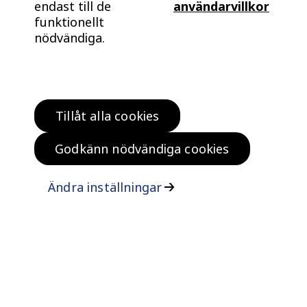
endast till de
användarvillkor
funktionellt
nödvändiga.
Tillåt alla cookies
Hitta bostad
Köp klokt
Godkänn nödvändiga cookies
Bo klokt
Om oss
Ändra inställningar
Kontakta oss
Vanliga frågor och svar
Felanmälan
ISO certifikat
Tillgänglighetsinformation
Personuppgifter, cookies och upphovsrätt