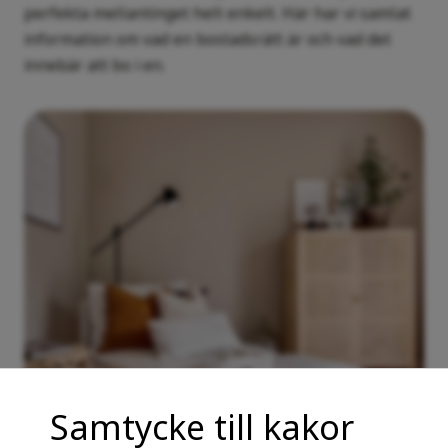
perfekta mellantinget helt enkelt. Här har vi samlat
information om vad en bostadsrätt är och vad det
innebär att bo i en.
Samtycke till kakor