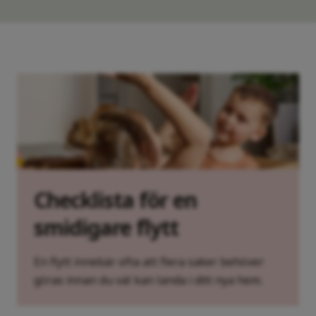
Checklista för en
smidigare flytt
En flytt innebär ofta att flera saker behöver
göras innan du väl kan landa i ditt nya hem.