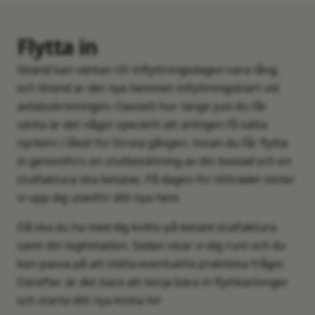
Flytta in
Ibland kan väntan till inflyttningsdagen vara lång,
och ibland är det nya hemmet inflyttningsklart vid
avtalsskrivningen. Oavsett hur länge just du får
vänta är det något speciellt att äntligen få sätta
nyckeln i låset för första gången. Innan du får flytta
in genomförs en slutbesiktning av din bostad och en
slutfaktura ska betalas. På dagen för tillträdet möter
vi upp dig utanför ditt nya hem.
Då ska du ha med dig kvitto på betald slutfaktura
samt din legitimation. Sedan visar vi dig runt och du
kan passa på att ställa eventuella praktiska frågor.
Därefter är det bara att börja bära in flyttkartonger
och starta ditt nya kloka liv!