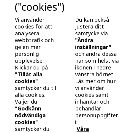
("cookies")
HemmaBäst!
Vi använder
Du kan också
Ibland behöver man lite inspiration från andra för att
cookies för att
justera ditt
hitta hela vägen fram. Här har vi samlat härliga
analysera
samtycke via
hemma hos-reportage från människor som redan
webbtrafik och
"Ändra
bor i ett BoKlok hem.
ge en mer
inställningar"
personlig
och ändra dessa
upplevelse.
när som helst via
Klickar du på
ikonen i nedre
"Tillåt alla
vänstra hörnet.
cookies"
Läs mer om hur
samtycker du till
vi använder
alla cookies.
cookies samt
Väljer du
inhämtar och
"Godkänn
behandlar
nödvändiga
personuppgifter
cookies"
i:
samtycker du
Våra