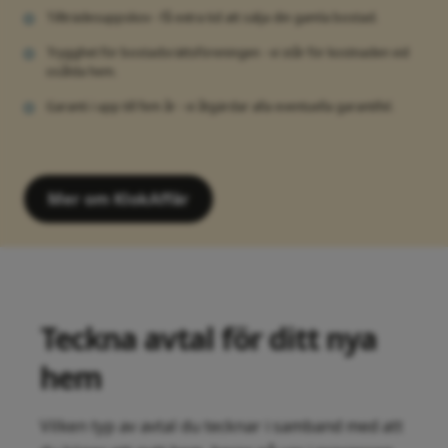
Tillträdesuppskov - få extra tid att sälja din gamla bostad.
Trygghet för bostadsrättsföreningen - vi står för kostnaden vid
osålda hem.
Garanti i upp till fem år - vi åtgärdar alla eventuella garantifel.
Mer om KlokAffär
Teckna avtal för ditt nya
hem
Vilken typ av avtal du tecknar i samband med att