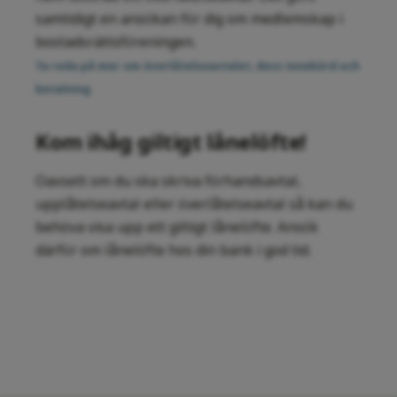
samtidigt en ansökan för dig om medlemskap i
bostadsrättsföreningen.
Ta reda på mer om överlåtelseavtalet, dess innebörd och
betalning
Kom ihåg giltigt lånelöfte!
Oavsett om du ska skriva förhandsavtal,
upplåtelseavtal eller överlåtelseavtal så kan du
behöva visa upp ett giltigt lånelöfte. Ansök
därför om lånelöfte hos din bank i god tid.