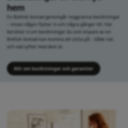
hem
En BoKlok bostad genomgår noggranna besiktningar
– innan någon flyttar in och några gånger till. Här
berättar vi om besiktningar du som köpare av en
BoKlok bostad kan komma att stöta på – både när,
och vad syftet med dem är.
Allt om besiktningar och garantier