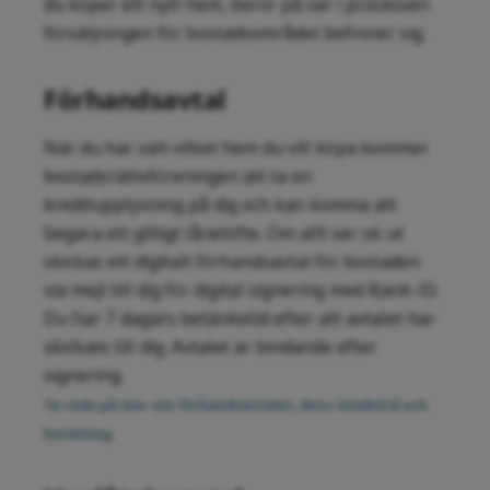
du köper ett nytt hem, beror på var i processen
försäljningen för bostadsområdet befinner sig.
Förhandsavtal
När du har valt vilket hem du vill köpa kommer
bostadsrättsföreningen att ta en
kreditupplysning på dig och kan komma att
begära ett giltigt lånelöfte. Om allt ser ok ut
skickas ett digitalt förhandsavtal för bostaden
via mejl till dig för digital signering med Bank-ID.
Du har 7 dagars betänketid efter att avtalet har
skickats till dig. Avtalet är bindande efter
signering.
Ta reda på mer om förhandsavtalet, dess innebörd och
betalning.