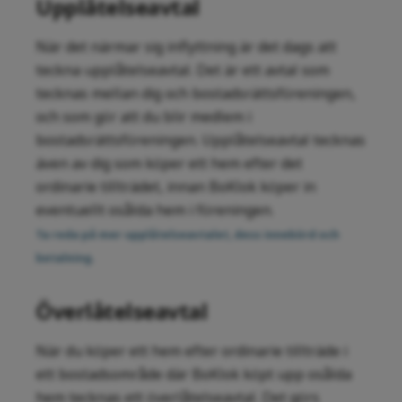
Upplåtelseavtal
När det närmar sig inflyttning är det dags att
teckna upplåtelseavtal. Det är ett avtal som
tecknas mellan dig och bostadsrättsföreningen,
och som gör att du blir medlem i
bostadsrättsföreningen. Upplåtelseavtal tecknas
även av dig som köper ett hem efter det
ordinarie tillträdet, innan BoKlok köper in
eventuellt osålda hem i föreningen.
Ta reda på mer upplåtelseavtalet, dess innebörd och
betalning.
Överlåtelseavtal
När du köper ett hem efter ordinarie tillträde i
ett bostadsområde där BoKlok köpt upp osålda
hem tecknas ett överlåtelseavtal. Det görs