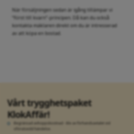
När försäljningen sedan är igång tillämpar vi
“först till kvarn”-principen. Då kan du också
kontakta mäklaren direkt om du är intresserad
av att köpa en bostad.
Vårt trygghetspaket
KlokAffär!
Begränsad avhoppskostnad - kliv av förhandsavtalet vid
oförutsedd händelse.