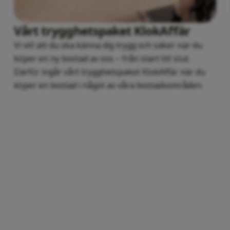
Vårt trygghetspaket KlokAffär
Vi vill att du ska känna dig trygg och säker när du
köper en ny bostad av oss – från start till slut.
Därför ingår vårt trygghetspaket KlokAffär när du
köper en bostad i något av våra bostadsområden.