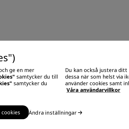
es")
 och ge en mer
Du kan också justera ditt
ookies"
samtycker du till
dessa när som helst via i
kies"
samtycker du
använder cookies samt in
Våra användarvillkor
Kontakta oss
 cookies
Ändra inställningar
Vanliga frågor och svar
Felanmälan