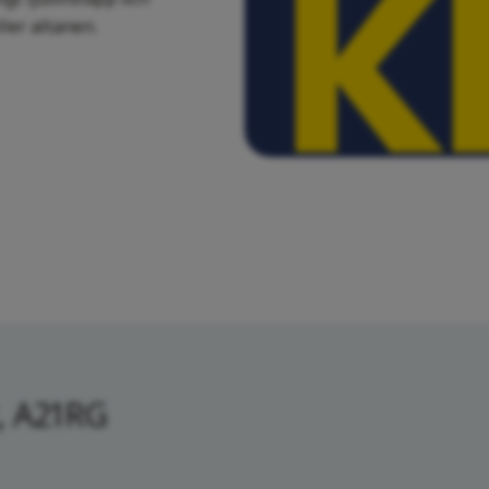
ler altanen.
, A21RG