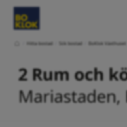
/
Hitta bostad
/
Sök bostad
/
BoKlok Växthuset
2 Rum och kö
Mariastaden,