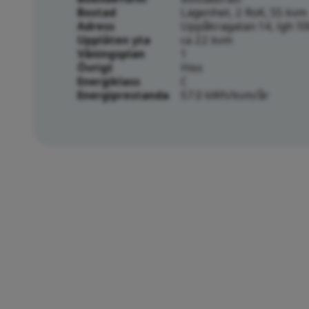
Bostad
Lägenhet, 2 RoK, 55 kvm
Adress
Uppåkragatan 14, lgh 10
Upplåten yta
ca 22 kvm
Våningsplan
1
Övrigt
Hiss
Energiklass
C
Energiprestanda
57.0 kWh/kvm/år