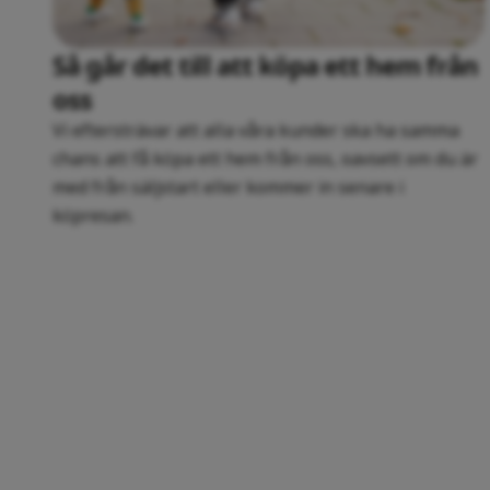
Så går det till att köpa ett hem från
oss
Vi eftersträvar att alla våra kunder ska ha samma
chans att få köpa ett hem från oss, oavsett om du är
med från säljstart eller kommer in senare i
köpresan.