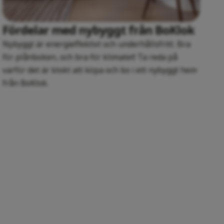
Fördelar med nybyggt från BoKlok
Nybyggt är energieffektivt och underhållsfritt. Bra
för plånboken, och bra för klimatet! Ta reda på
varför det är klokt att köpa och bo i ett nybyggt hem
från BoKlok.