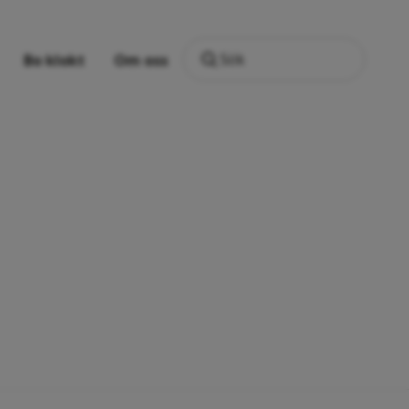
Sök
Bo klokt
Om oss