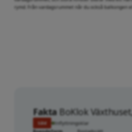
rymd. Från vardagsrummet når du också balkongen el
Fakta
BoKlok Växthuset
Inflyttningsklar
Såld
Boendeform
Bostadsrätt