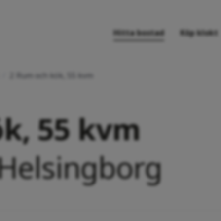
Hitta bostad
Köp klokt
/
2 Rum och kök, 55 kvm
k, 55 kvm
 Helsingborg