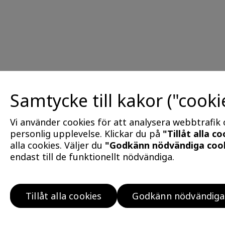
Samtycke till kakor ("cooki
Vi använder cookies för att analysera webbtrafik
personlig upplevelse. Klickar du på
"Tillåt alla c
alla cookies. Väljer du
"Godkänn nödvändiga coo
endast till de funktionellt nödvändiga.
Hitta bostad
Tillåt alla cookies
Godkänn nödvändiga
Köp klokt