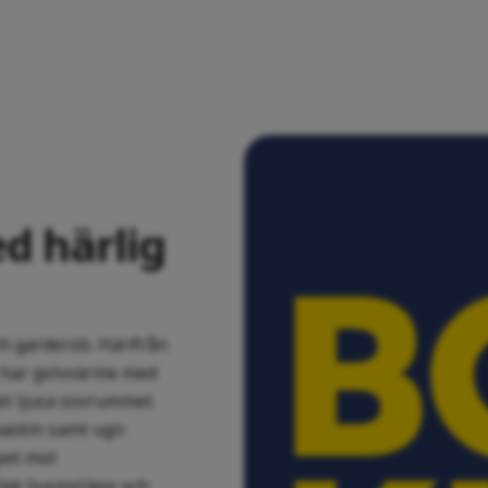
d härlig
h garderob. Härifrån
 har golvvärme med
det ljusa sovrummet.
kmaskin samt ugn
pet mot
igt ljusinsläpp och