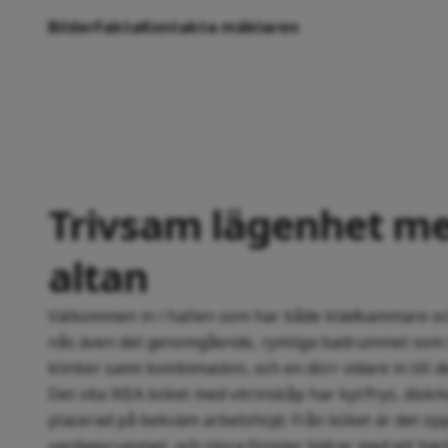
Bilder
Fakta
Kontakta mäklaren
Trivsam lägenhet me
altan
Välkommen in i hallen som har både klädkammare oc
nås även det genomgående, rymliga badrummet som
klinker samt kombimaskin, och en dörr vidare in till 
Det vita IKEA köket med vitrinskåp har kyl/frys, dis
placerad på bekväm arbetshöjd. Från köket är det öp
vardagsrummet, och stora fönster bidrar med ett härl