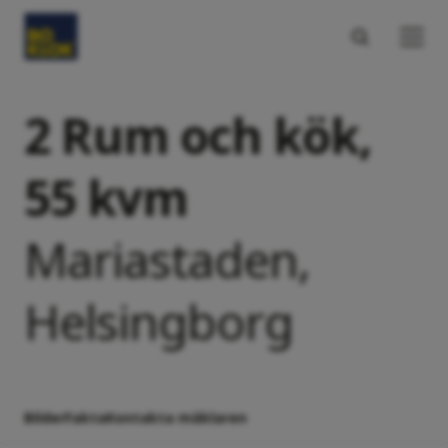
2 Rum och kök,
55 kvm
Mariastaden,
Helsingborg
Bilder
Fakta
Kontakta mäklaren