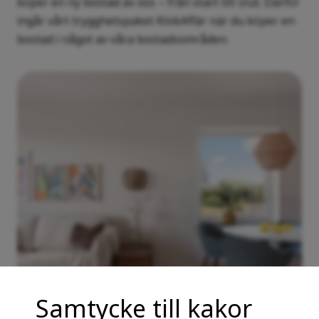
köper en ny bostad av oss – från start till slut. Därför
ingår vårt trygghetspaket KlokAffär när du köper en
bostad i något av våra bostadsområden.
Samtycke till kakor