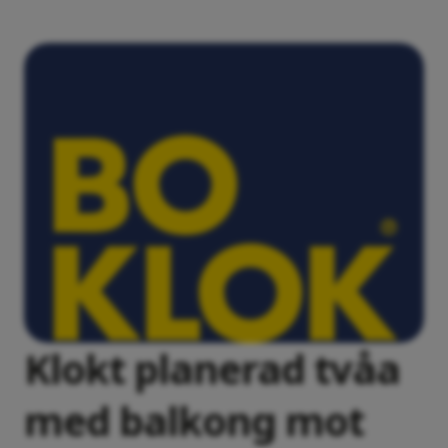
Klokt planerad tvåa
med balkong mot