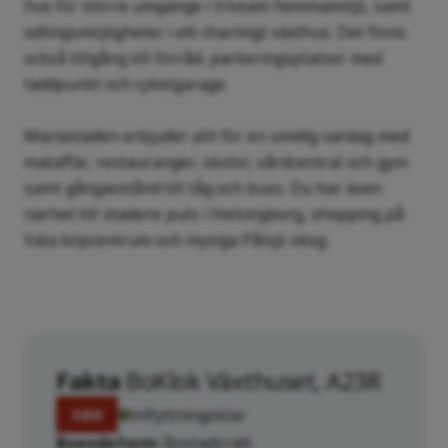
hus för större umgänge i trivsam hemmamiljö, samt
odlingsmöjligheter i ett charmigt växthus. Det finns
också tillgång till förråd, parkeringsplatser med
laddpunkt och cykelgarage.
Mariastaden erbjuder allt för en smidig vardag med
mataffär, restauranger, skolor, vårdcentral och gym
samt gångavstånd till tåg och buss. Du har även
närhet till stadens puls i Helsingborg, shopping på
Väla köpcentrum och mysiga Pålsjö skog.
Fakta
BoKlok Växthuset, A23R
Inflyttningsklar
Såld
Boendeform
Bostadsrätt