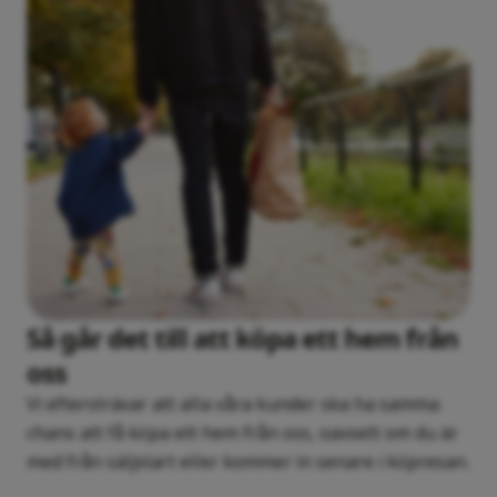
Så går det till att köpa ett hem från
oss
Vi eftersträvar att alla våra kunder ska ha samma
chans att få köpa ett hem från oss, oavsett om du är
med från säljstart eller kommer in senare i köpresan.