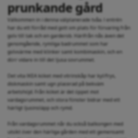
prunkande gård
Välkommen in i denna välplanerade tvåa. I entrén
har du ett förråd med gott om plats för förvaring från
golv till tak och en garderob. Härifrån nås även det
genomgående, rymliga badrummet som har
golvvärme med klinker samt kombimaskin, och en
dörr vidare in till det ljusa sovrummet.
Det vita IKEA köket med vitrinskåp har kyl/frys,
diskmaskin samt ugn placerad på bekväm
arbetshöjd. Från köket är det öppet mot
vardagsrummet, och stora fönster bidrar med ett
härligt ljusinsläpp och rymd.
Från vardagsrummet når du också balkongen med
utsikt över den härliga gården med ett gemensamt