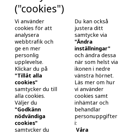
("cookies")
Fördelar med nybyggt från BoKlok
Nybyggt är energieffektivt och underhållsfritt. Bra
Vi använder
Du kan också
för plånboken, och bra för klimatet! Ta reda på varför
cookies för att
justera ditt
det är klokt att köpa och bo i ett nybyggt hem från
analysera
samtycke via
webbtrafik och
"Ändra
BoKlok.
ge en mer
inställningar"
personlig
och ändra dessa
upplevelse.
när som helst via
Klickar du på
ikonen i nedre
"Tillåt alla
vänstra hörnet.
cookies"
Läs mer om hur
samtycker du till
vi använder
alla cookies.
cookies samt
Väljer du
inhämtar och
"Godkänn
behandlar
nödvändiga
personuppgifter
cookies"
i:
samtycker du
Våra