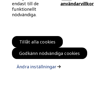
endast till de
användarvillkor
funktionellt
nödvändiga.
Tillåt alla cookies
Hitta bostad
Köp klokt
Godkänn nödvändiga cookies
Bo klokt
Om oss
Ändra inställningar
Kontakta oss
Vanliga frågor och svar
Felanmälan
ISO certifikat
Tillgänglighetsinformation
Personuppgifter, cookies och upphovsrätt