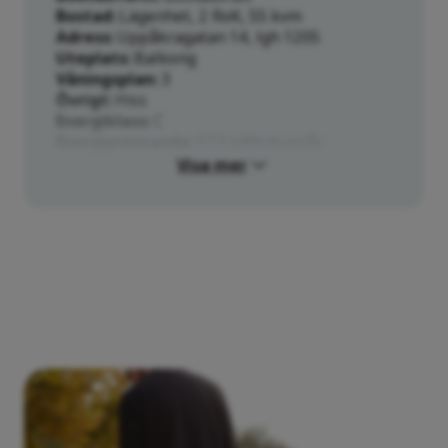
Bostad
Lägenhet, 2 RoK, 55 kvm
Adress
Uppåkragatan 14, lgh 1205
Uteplats
Balkong
Våningsplan
3
Övrigt
Hiss
Energiklass
C
Energiprestanda
57.0 kWh/kvm/år
Visa mer