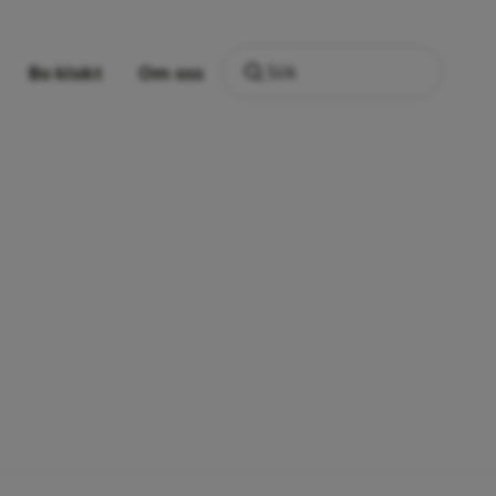
Sök
Bo klokt
Om oss