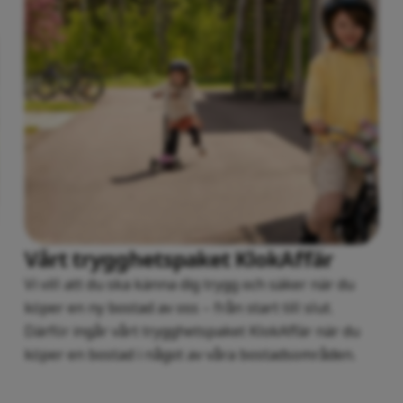
Vårt trygghetspaket KlokAffär
Vi vill att du ska känna dig trygg och säker när du
köper en ny bostad av oss – från start till slut.
Därför ingår vårt trygghetspaket KlokAffär när du
köper en bostad i något av våra bostadsområden.