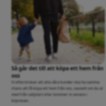
Så går det till att köpa ett hem från
oss
Vi eftersträvar att alla våra kunder ska ha samma
chans att få köpa ett hem från oss, oavsett om du är
med från säljstart eller kommer in senare i
köpresan.