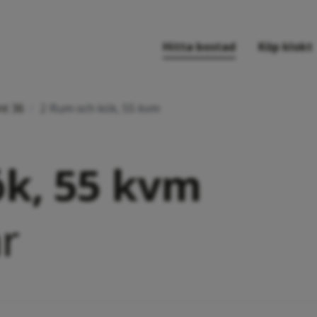
Hitta bostad
Köp klokt
nt 36
/
2 Rum och kök, 55 kvm
k, 55 kvm
r