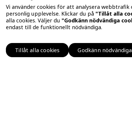
Vi använder cookies för att analysera webbtrafik
personlig upplevelse. Klickar du på
"Tillåt alla c
alla cookies. Väljer du
"Godkänn nödvändiga coo
endast till de funktionellt nödvändiga.
Hitta bostad
Tillåt alla cookies
Godkänn nödvändiga
Köp klokt
Bo klokt
Om oss