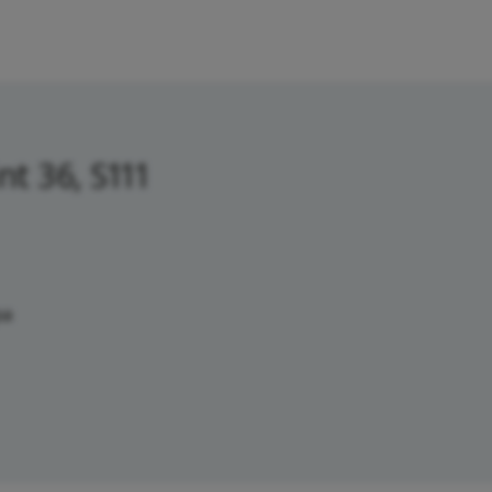
t 36, S111
pa