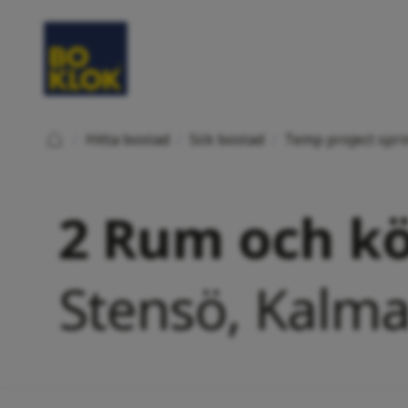
/
Hitta bostad
/
Sök bostad
/
Temp project spri
2 Rum och kö
Stensö, Kalma