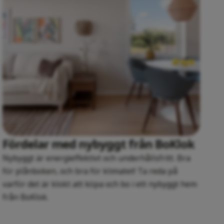
Fördelar med nybyggt från BoKlok
Nybyggt är energieffektivt och underhållsfritt. Bra
för plånboken, och bra för klimatet! Ta reda på
varför det är klokt att köpa och bo i ett nybyggt hem
från BoKlok.