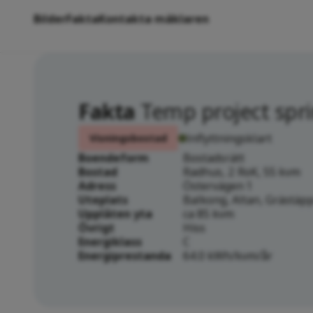
Bilder
Fakta
Kontakta mäklaren
Fakta
Temp project sprin
Inflyttningsklart
Visningsbostad
Boendeform
Bostadsrätt
Bostad
Radhus, 2 RoK, 55 kvm
Adress
Östervägen 1
Uteplats
Balkong, Altan, Grästäp
Upplåten yta
ca 85 kvm
Övrigt
Hiss
Energiklass
C
Energiprestanda
64.0 kWh/kvm/år