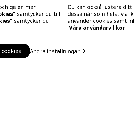
 och ge en mer
Du kan också justera ditt
ookies"
samtycker du till
dessa när som helst via i
kies"
samtycker du
använder cookies samt in
Våra användarvillkor
Kontakta oss
 cookies
Ändra inställningar
Vanliga frågor och svar
Felanmälan
ISO certifikat
Tillgänglighetsinformation
Personuppgifter, cookies och upphovsrätt