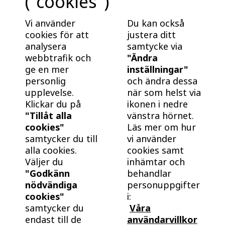
("cookies")
Fördelar med nybyggt från BoKlok
Nybyggt är energieffektivt och underhållsfritt. Bra
Vi använder
Du kan också
för plånboken, och bra för klimatet! Ta reda på varför
cookies för att
justera ditt
det är klokt att köpa och bo i ett nybyggt hem från
analysera
samtycke via
webbtrafik och
"Ändra
BoKlok.
ge en mer
inställningar"
personlig
och ändra dessa
upplevelse.
när som helst via
Klickar du på
ikonen i nedre
"Tillåt alla
vänstra hörnet.
cookies"
Läs mer om hur
samtycker du till
vi använder
alla cookies.
cookies samt
Väljer du
inhämtar och
"Godkänn
behandlar
nödvändiga
personuppgifter
cookies"
i:
samtycker du
Våra
endast till de
användarvillkor