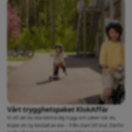
Vårt trygghetspaket KlokAffär
Vi vill att du ska känna dig trygg och säker när du
köper en ny bostad av oss – från start till slut. Därför