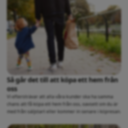
Så går det till att köpa ett hem från
oss
Vi eftersträvar att alla våra kunder ska ha samma
chans att få köpa ett hem från oss, oavsett om du är
med från säljstart eller kommer in senare i köpresan.