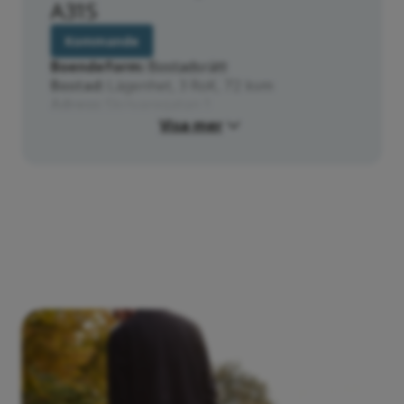
A31S
Kommande
Boendeform
Bostadsrätt
Bostad
Lägenhet, 3 RoK, 72 kvm
Adress
Skrivaregatan 1
Visa mer