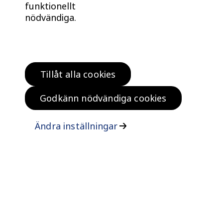
funktionellt
nödvändiga.
Tillåt alla cookies
Hitta bostad
Köp klokt
Godkänn nödvändiga cookies
Bo klokt
Om oss
Ändra inställningar
Kontakta oss
Vanliga frågor och svar
Felanmälan
ISO certifikat
Tillgänglighetsinformation
Personuppgifter, cookies och upphovsrätt