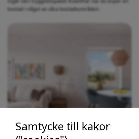
ingår vårt trygghetspaket KlokAffär när du köper en
bostad i något av våra bostadsområden.
Samtycke till kakor