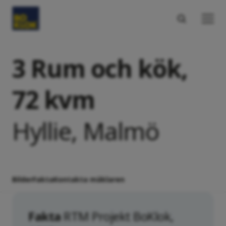
3 Rum och kök,
72 kvm
Hyllie, Malmö
Bilder
Fakta
Kontakta mäklaren
Fakta
RTM Projekt BoKlok,