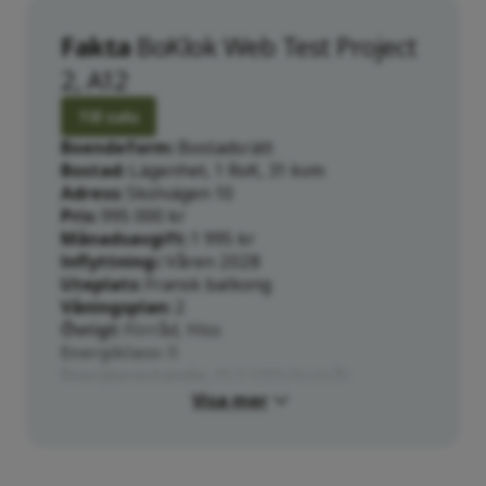
Fakta
BoKlok Web Test Project
2, A12
Till salu
Boendeform
Bostadsrätt
Bostad
Lägenhet, 1 RoK, 31 kvm
Adress
Skolvägen 10
Pris
995 000 kr
Månadsavgift
1 995 kr
Inflyttning:
Våren 2028
Uteplats
Fransk balkong
Våningsplan
2
Övrigt
Förråd, Hiss
Energiklass
B
Energiprestanda
45.0 kWh/kvm/år
Visa mer