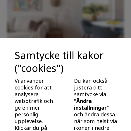
Samtycke till kakor
("cookies")
Fördelar med nybyggt från BoKlok
Nybyggt är energieffektivt och underhållsfritt. Bra
Vi använder
Du kan också
för plånboken, och bra för klimatet! Ta reda på varför
cookies för att
justera ditt
det är klokt att köpa och bo i ett nybyggt hem från
analysera
samtycke via
webbtrafik och
"Ändra
BoKlok.
ge en mer
inställningar"
personlig
och ändra dessa
upplevelse.
när som helst via
Klickar du på
ikonen i nedre