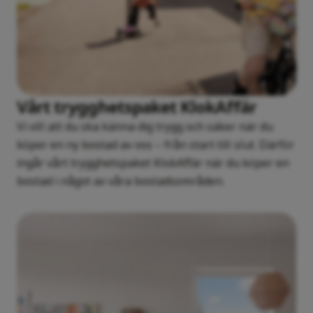
Vårt trygghetspaket KlokAffär
Vi vill att du ska känna dig trygg och säker när du
köper en ny bostad av oss – från start till slut. Därför
ingår vårt trygghetspaket KlokAffär när du köper en
bostad i något av våra bostadsområden.