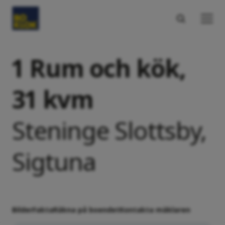
1 Rum och kök,
31 kvm
Steninge Slottsby,
Sigtuna
Bilder
Fakta
Räkna på boendet
Kontakta mäklaren