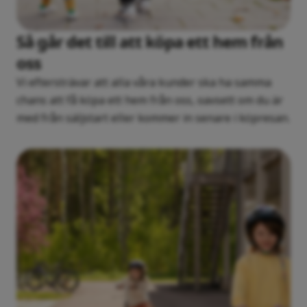
Så går det till att köpa ett hem från
oss
Vi eftersträvar att alla våra kunder ska ha samma
chans att få köpa ett hem från oss, oavsett om du är
med från säljstart eller kommer in senare i köpresan.