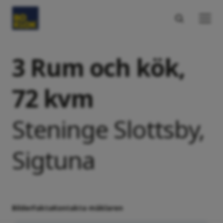
3 Rum och kök,
72 kvm
Steninge Slottsby,
Sigtuna
Bilder
Fakta
Kontakta mäklaren