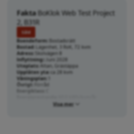
Fakta
BoKlok Web Test Project
2, B31R
Såld
Boendeform
Bostadsrätt
Bostad
Lägenhet, 3 RoK, 72 kvm
Adress
Skolvägen 8
Inflyttning:
Juni 2028
Uteplats
Altan, Grästäppa
Upplåten yta
ca 28 kvm
Våningsplan
1
Övrigt
Förråd
Energiklass
C
Energiprestanda
60.0 kWh/kvm/år
Visa mer