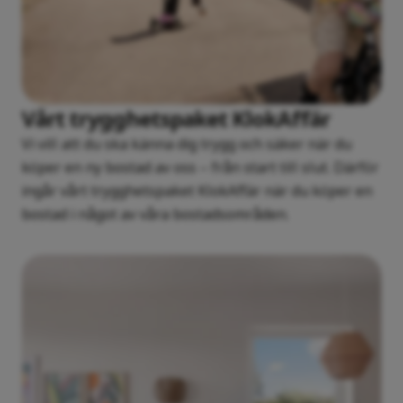
Vårt trygghetspaket KlokAffär
Vi vill att du ska känna dig trygg och säker när du
köper en ny bostad av oss – från start till slut. Därför
ingår vårt trygghetspaket KlokAffär när du köper en
bostad i något av våra bostadsområden.