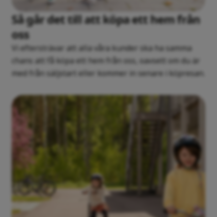
Så går det till att köpa ett hem från
oss
Vi eftersträvar att alla våra kunder ska ha samma
chans att få köpa ett hem från oss, oavsett om du är
med från säljstart eller kommer in senare i köpresan.