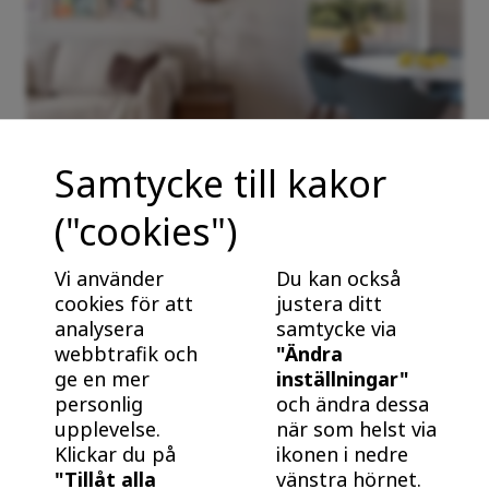
Samtycke till kakor
("cookies")
Fördelar med nybyggt från BoKlok
Nybyggt är energieffektivt och underhållsfritt. Bra
Vi använder
Du kan också
för plånboken, och bra för klimatet! Ta reda på varför
cookies för att
justera ditt
det är klokt att köpa och bo i ett nybyggt hem från
analysera
samtycke via
webbtrafik och
"Ändra
BoKlok.
ge en mer
inställningar"
personlig
och ändra dessa
upplevelse.
när som helst via
Klickar du på
ikonen i nedre
"Tillåt alla
vänstra hörnet.