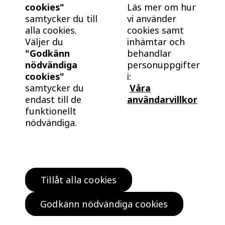
cookies"
Läs mer om hur
samtycker du till
vi använder
alla cookies.
cookies samt
Väljer du
inhämtar och
"Godkänn
behandlar
nödvändiga
personuppgifter
cookies"
i:
samtycker du
Våra
endast till de
användarvillkor
funktionellt
nödvändiga.
Tillåt alla cookies
Hitta bostad
Köp klokt
Godkänn nödvändiga cookies
Bo klokt
Om oss