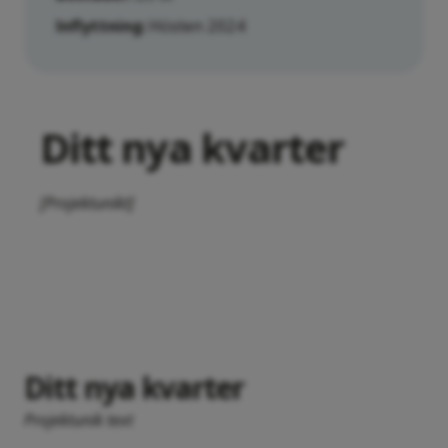
Inflyttning:
Hösten 2024
Ditt nya kvarter
[Projektunikt]
Ditt nya kvarter
Projektunik text