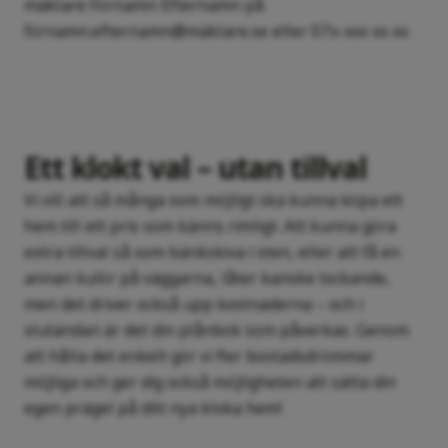
mäklare Förnamn Efternamn på
förnamn.efternamn@mäklare.se eller 07x-xxx xx xx.
Ett klokt val – utan tillval
Vi vill att så många som möjligt ska kunna köpa ett
hem till ett pris som känns rimligt. Att kunna göra
extra tillval så som bänkskiva i sten, eller att få en
annan kulör på väggarna, låter kanske lockande,
men det driver också upp kostnaderna – och i
slutändan är det din plånbok som påverkas. Genom
att hålla det enkelt gör vi fler bostadsdrömmar
möjliga och ger dig också möjligheten att sätta din
egen prägel på ditt nya kloka hem!