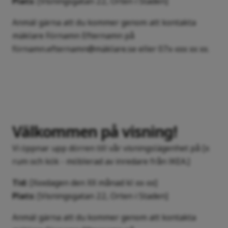
Plats:
[Visningsgatan 22, Orten i Staden]
Anmäl gärna att du kommer genom att kontakta
mäklare Förnamn Efternamn på
förnamn.efternamn@mäklare.se eller 07x-xxx xx xx.
Välkommen på visning!
Vi öppnar upp dörren till vår visningslägenhet på [x
rum och kök - möblerad av inredare från IKEA.]
Tid:
[Xxxdagen den XX månad kl xx-xx]
Plats:
[Visningsgatan 22, Orten i Staden]
Anmäl gärna att du kommer genom att kontakta