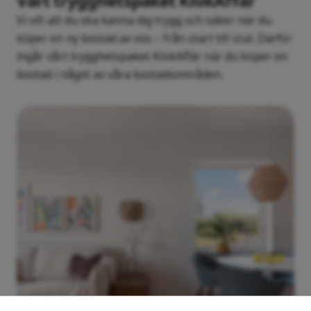
Vårt trygghetspaket KlokAffär
Vi vill att du ska känna dig trygg och säker när du
köper en ny bostad av oss – från start till slut. Därför
ingår vårt trygghetspaket KlokAffär när du köper en
bostad i något av våra bostadsområden.