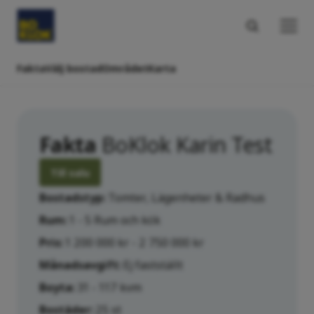
Fakta
Välj bostad
Området
Karta
Fakta
BoKlok Karin Test
Till salu
Bostadstyp:
Tomter, Lägenheter & Radhus
Rum:
1 - 5 Rum och kök
Pris:
1 200 000 kr - 2 750 000 kr
Månadsavgift:
Ej fastställt
Boyta:
31 - 117 kvm
Bostäder:
25 st