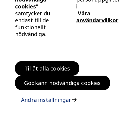
cookies"
i:
samtycker du
Våra
endast till de
användarvillkor
funktionellt
nödvändiga.
Tillåt alla cookies
Hitta bostad
Köp klokt
Godkänn nödvändiga cookies
Bo klokt
Om oss
Ändra inställningar
Kontakta oss
Vanliga frågor och svar
Felanmälan
ISO certifikat