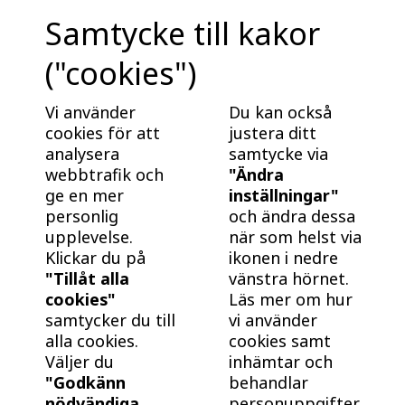
Samtycke till kakor
("cookies")
Fördelar med nybyggt från BoKlok
Nybyggt är energieffektivt och underhållsfritt. Bra
Vi använder
Du kan också
för plånboken, och bra för klimatet! Ta reda på varför
cookies för att
justera ditt
det är klokt att köpa och bo i ett nybyggt hem från
analysera
samtycke via
webbtrafik och
"Ändra
BoKlok.
ge en mer
inställningar"
personlig
och ändra dessa
upplevelse.
när som helst via
Klickar du på
ikonen i nedre
"Tillåt alla
vänstra hörnet.
cookies"
Läs mer om hur
samtycker du till
vi använder
alla cookies.
cookies samt
Väljer du
inhämtar och
"Godkänn
behandlar
nödvändiga
personuppgifter