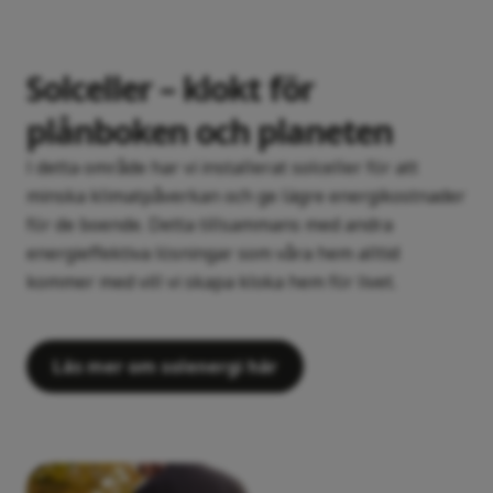
Solceller – klokt för
plånboken och planeten
I detta område har vi installerat solceller för att
minska klimatpåverkan och ge lägre energikostnader
för de boende. Detta tillsammans med andra
energieffektiva lösningar som våra hem alltid
kommer med vill vi skapa kloka hem för livet.
Läs mer om solenergi här