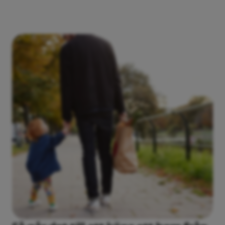
kan det finnas detaljer och materialval som skiljer sig
från bostäderna i det projekt som du är intresserad av.
Surfar du med mobilen kan du se en ikon av ett
gyroskop (de två cirkelformade pilarna). Klicka på
denna så kan du styra vyn med mobilens rörelse.