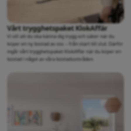
Vårt trygghetspaket KlokAffär
Vi vill att du ska känna dig trygg och säker när du
köper en ny bostad av oss – från start till slut. Därför
ingår vårt trygghetspaket KlokAffär när du köper en
bostad i något av våra bostadsområden.