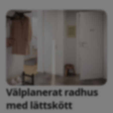
Välplanerat radhus
med lättskött