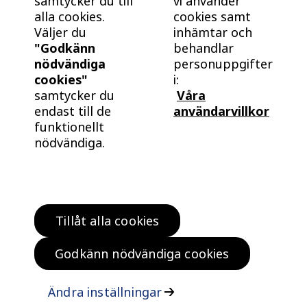
samtycker du till
vi använder
alla cookies.
cookies samt
Väljer du
inhämtar och
"Godkänn
behandlar
nödvändiga
personuppgifter
cookies"
i:
samtycker du
Våra
endast till de
användarvillkor
funktionellt
nödvändiga.
Tillåt alla cookies
Hitta bostad
Köp klokt
Godkänn nödvändiga cookies
Bo klokt
Om oss
Ändra inställningar