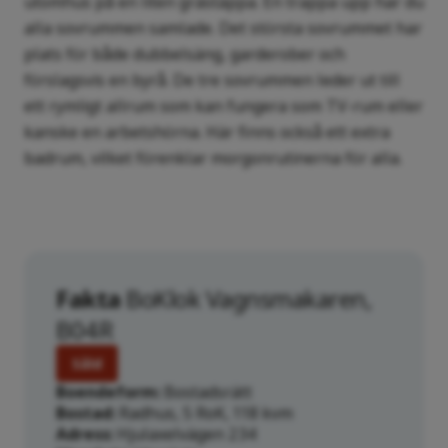
utomhus på en liten grästäppa. En trappa upp har du
alla sovrummen samlade. Det största sovrummet har
plats för både dubbelsäng, garderober och
förslagsvis en byrå. De tre sovrummen leder ut till
ett rymligt allrum som kan fungera som TV-rum eller
kanske en arbetshörna. Här finns också ett extra
badrum, vilket förenklar morgonrutinerna för alla.
Fakta
BoKlok Vagnsmakaren,
B04R
Såld
Boendeform
Bostadsrätt
Bostad
Radhus, 5 RoK, 118 kvm
Adress
Hjulaxelvägen 234