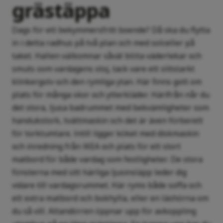
grästäppa
Dags för ett bekymmersfritt boende? Då ska du flytta
in i detta radhus på två plan och med solceller på
taket. Hallen välkomnar såväl blöta väderlekar och
smuts som vardagens stoj, tack vare ett slitstarkt
klinkergolv och den rymliga ytan. Här finns gott om
plats för många skor och ytterkläder. Härifrån når du
det stora, ljusa badrummet med bekvämligheter som
handukstork, tvättmaskin och det är även förberett
för torktumlare. Intill ligger köket med diskmaskin
och inredning från IKEA och plats för ett stort
matbord för både vardag som festligheter. De stora
fönsterna med sitt härliga ljusinsläpp leder dig
vidare till vardagsrummet. Här ryms både soffa och
ett extra matbord och bokhylla, eller en läshörna om
du så vill. Altandörren öppnar upp för avkoppling