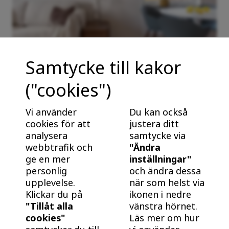
Samtycke till kakor
("cookies")
Fördelar med nybyggt från BoKlok
Nybyggt är energieffektivt och underhållsfritt. Bra
Vi använder
Du kan också
för plånboken, och bra för klimatet! Ta reda på varför
cookies för att
justera ditt
det är klokt att köpa och bo i ett nybyggt hem från
analysera
samtycke via
webbtrafik och
"Ändra
BoKlok.
ge en mer
inställningar"
personlig
och ändra dessa
upplevelse.
när som helst via
Klickar du på
ikonen i nedre
"Tillåt alla
vänstra hörnet.
cookies"
Läs mer om hur