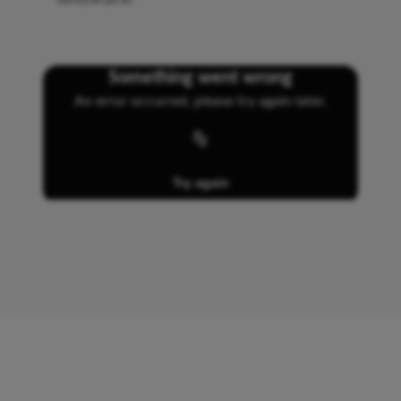
Ta en VR-tur
Välkommen att kika runt! Klicka på pilarna på golvet för
att vandra runt i bostaden. Tänk på att i denna visning