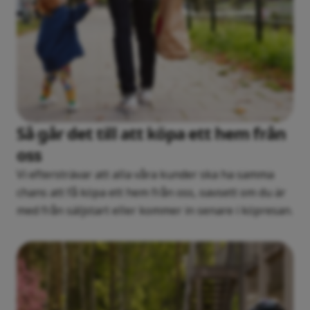
Så går det till att köpa ett hem från
oss
Vi eftersträvar att alla våra kunder ska ha samma
chans att få köpa ett hem från oss, oavsett om du är
med från säljstart eller kommer in senare i köpresan.