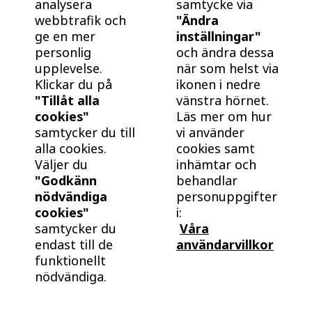
det är klokt att köpa och bo i ett nybyggt hem från
analysera
samtycke via
webbtrafik och
"Ändra
BoKlok.
ge en mer
inställningar"
personlig
och ändra dessa
upplevelse.
när som helst via
Klickar du på
ikonen i nedre
"Tillåt alla
vänstra hörnet.
cookies"
Läs mer om hur
samtycker du till
vi använder
alla cookies.
cookies samt
Väljer du
inhämtar och
"Godkänn
behandlar
nödvändiga
personuppgifter
cookies"
i:
samtycker du
Våra
endast till de
användarvillkor
funktionellt
nödvändiga.