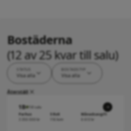
Bostäderna
(12 av 25 kvar till salu)
STATUS
BOSTADSTYP
Visa alla
Visa alla
Återställ
1B
Till salu
Parhus
5 RoK
Månadsavgift
3 350 000 kr
118 kvm
6 613 kr