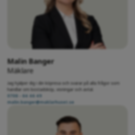
betalar du resterande 90% av priset på
bostaden.
Vid beviljat tillträdesuppskov kan den sista
betalningen skjutas upp.
Malin Banger
Mäklare
Jag hjälper dig i din köpresa och svarar på alla frågor som
handlar om bostadsköp, visningar och avtal.
0708 - 64 46 49
malin.banger@maklarhuset.se