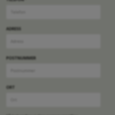
Parhus
5 RoK
Månadsavgift
-
118 kvm
-
8A
ADRESS
Såld
Radhus
5 RoK
Månadsavgift
-
118 kvm
-
POSTNUMMER
8D
Såld
Radhus
5 RoK
Månadsavgift
-
118 kvm
-
ORT
9A
Såld
Parhus
5 RoK
Månadsavgift
-
118 kvm
-