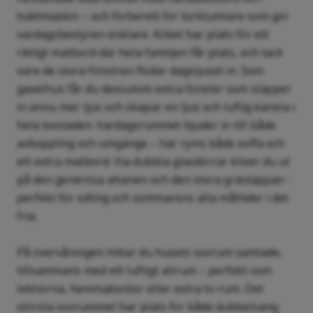
tvättmaskin – och förberett för torktumlare som gör
vardagsbestyren enklare. Köket har plats för ett
riktigt matbord där hela familjen får plats, och tack
vare de stora fönstren flödar dagsljuset in. Som
gavelhus får du dessutom extra fönster som släpper
in ännu mer ljus och skapar en ljus och luftig känsla i
hela bostaden. Vardagsrummet bjuder in till både
avkoppling och umgänge – här ryms både soffa och
ett extra matbord. Via dubbla glasdörrar kliver du ut
på den generösa altanen och den stora grästäppan -
perfekt för odling och sommarens alla måltider i det
fria.
På övervåningen hittar du husets sovrum samlade,
tillsammans med ett luftigt allrum – perfekt som
lekhörna, hemmakontor eller extra tv-rum. Det
största sovrummet har plats för både dubbelsäng