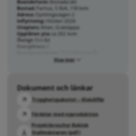
Boendeform
Bostadsrätt
Bostad
Parhus, 5 RoK, 118 kvm
Adress
Dymlingsvägen 2
Inflyttning:
Hösten 2026
Uteplats
Altan, Grästäppa
Upplåten yta
ca 262 kvm
Övrigt
Förråd
Energiklass
C
Energiprestanda
71.0 kWh/kvm/år
Visa mer
Dokument och länkar
Trygghetspaketet – KlokAffär
Fördelar med nyproduktion
Projektbroschyr Boklok
Stallmästaren (pdf)