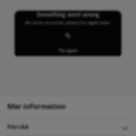
Ta en VR-tur
Mer information
Välkommen att kika runt! Klicka på pilarna på golvet för
att vandra runt i bostaden. Tänk på att i denna visning
Förråd
kan det finnas detaljer och materialval som skiljer sig
från bostäderna i det projekt som du är intresserad av.