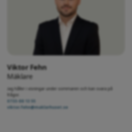
Viktor Fehn
Mäklare
Jag håller i visningar under sommaren och kan svara på
frågor.
0733-88 13 55
viktor.fehn@maklarhuset.se