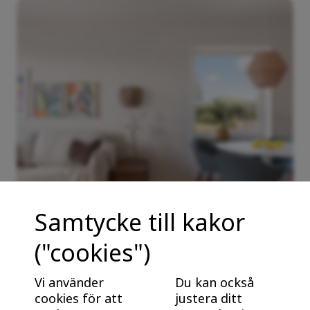
Samtycke till kakor
("cookies")
Fördelar med nybyggt från BoKlok
Nybyggt är energieffektivt och underhållsfritt. Bra
Vi använder
Du kan också
för plånboken, och bra för klimatet! Ta reda på varför
cookies för att
justera ditt