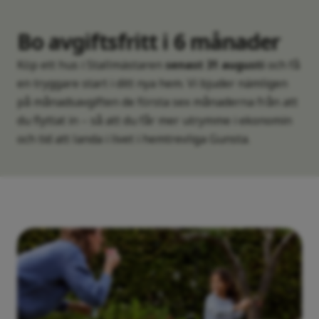
Bo avgiftsfritt i 6 månader
Köp ett hus i Stallmästaren
senast 31 augusti
och få
en tryggare start i ditt nya hem. Vi bjuder nämligen
på månadsavgiften de första sex månaderna från att
du flyttat in – så att du får mer utrymme i ekonomin
och tid att landa i livet i hemtrevliga Gunsta.