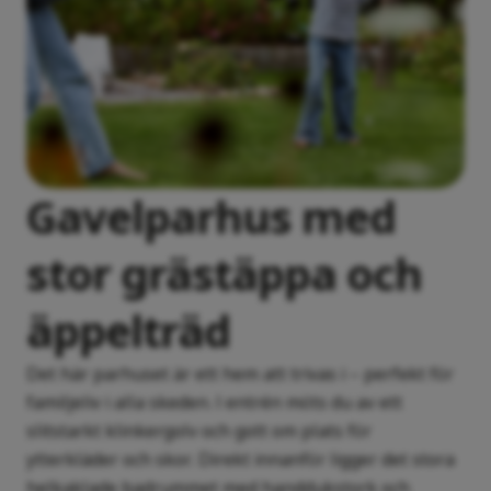
Gavelparhus med
stor grästäppa och
äppelträd
Det här parhuset är ett hem att trivas i – perfekt för
familjeliv i alla skeden. I entrén möts du av ett
slitstarkt klinkergolv och gott om plats för
ytterkläder och skor. Direkt innanför ligger det stora
helkaklade badrummet med handdukstork och