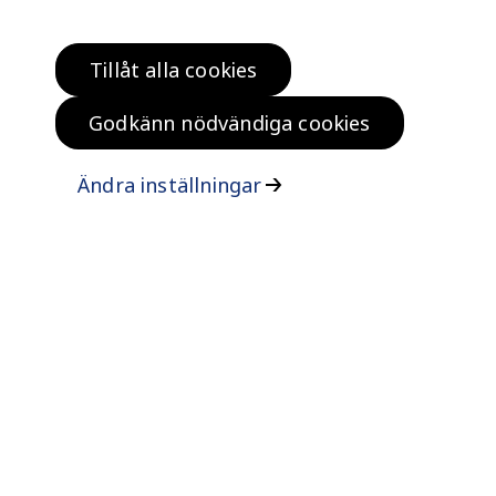
Tillåt alla cookies
Hitta bostad
Köp klokt
Godkänn nödvändiga cookies
Bo klokt
Om oss
Ändra inställningar
Kontakta oss
Vanliga frågor och svar
Felanmälan
ISO certifikat
Tillgänglighetsinformation
Personuppgifter, cookies och upphovsrätt