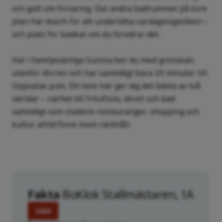
och gott om förvaring. Det andra badrummet på övre
plan har dusch för att underlätta vardagslogistiken –
och plats för badkar om du föredrar det.
Här i familjevänliga Gunsta bor du med grönskan
utanför dörren och har samtidigt bara 20 minuter till
Uppsalas puls. Ett hem här ger dig det bästa av två
världar – närhet till friluftsliv, idrott och bad
samtidigt som stadens restauranger, shopping och
kultur alltid finns inom räckhåll.
Fakta
BoKlok Stallmästaren, 1A
Såld