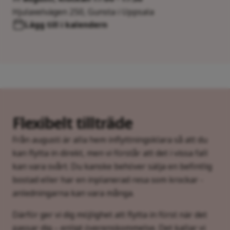
Hjulaxelvägen 250, Gunsta i Uppsala
Lägg till i kalendern
Flexibelt tillträde
Från augusti är alla hem inflyttningsklara så att du
kan flytta in direkt, men vi förstår att det i vissa fall
kan vara svårt. Du kanske behöver sälja en befintlig
bostad eller har en inplanerad resa som krockar -
anledningarna kan vara många.
Därför ger vi dig möjlighet att flytta in först när det
passar dig – enligt överenskommelse. Det kallar vi