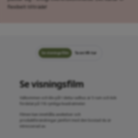
flexibelt tillträde!
Se visningsfilm
Ta en VR-tur
Se visningsfilm
Välkommen och kliv på! I detta radhus är 5 rum och kök
fördelat på 118 rymliga kvadratmeter.
Filmen kan innehålla avvikelser och
produktförändringar jämfört med den bostad du är
intresserad av.