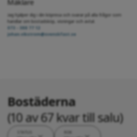
Mäklare
Jag hjälper dig i din köpresa och svarar på alla frågor som
handlar om bostadsköp, visningar och avtal.
073 - 388 77 12
johan.vikstrom@svenskfast.se
Bostäderna
(10 av 67 kvar till salu)
STATUS
ROK