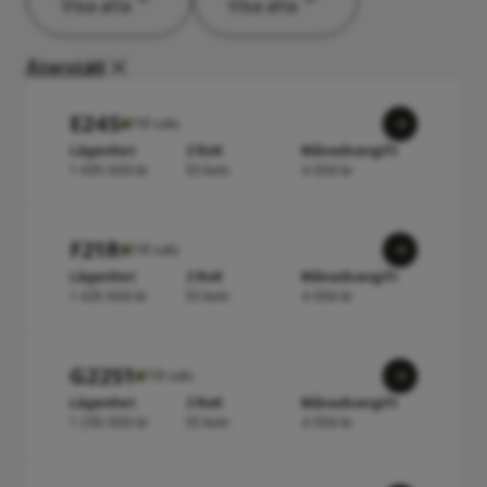
Visa alla
Visa alla
Återställ
E24S
Till salu
Lägenhet
2 RoK
Månadsavgift
1 495 000 kr
55 kvm
4 056 kr
F21R
Till salu
Lägenhet
2 RoK
Månadsavgift
1 435 000 kr
55 kvm
4 056 kr
G22S1
Till salu
Lägenhet
2 RoK
Månadsavgift
1 295 000 kr
55 kvm
4 056 kr