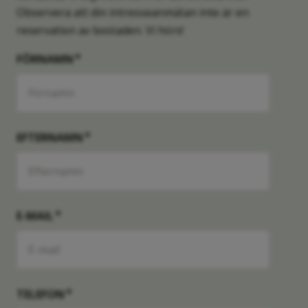
Observera att din intresseanmälan inte är en
reservation av bostaden. Vi hörs!
E23SG
Såld
FÖRNAMN
Lägenhet
2 RoK
Månadsavgift
-
55 kvm
-
E24SG
Såld
EFTERNAMN
Lägenhet
2 RoK
Månadsavgift
-
55 kvm
-
E31R
Såld
E-MAIL
Lägenhet
3 RoK
Månadsavgift
-
72 kvm
-
E31S
Såld
TELEFON
Lägenhet
3 RoK
Månadsavgift