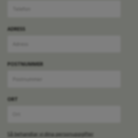
-
72 kvm
-
E32R
Såld
ADRESS
Lägenhet
3 RoK
Månadsavgift
-
72 kvm
-
E32S
Såld
POSTNUMMER
Lägenhet
3 RoK
Månadsavgift
-
72 kvm
-
E33R
Såld
ORT
Lägenhet
3 RoK
Månadsavgift
-
72 kvm
-
E33S
Såld
Så behandlar vi dina personuppgifter