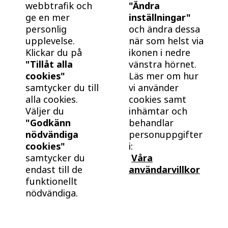
webbtrafik och
"Ändra
BoKlok.
ge en mer
inställningar"
F33R
Såld
personlig
och ändra dessa
Lägenhet
3 RoK
Månadsavgift
upplevelse.
när som helst via
-
72 kvm
-
Klickar du på
ikonen i nedre
"Tillåt alla
vänstra hörnet.
cookies"
Läs mer om hur
F33S
Såld
samtycker du till
vi använder
Lägenhet
3 RoK
Månadsavgift
alla cookies.
cookies samt
-
72 kvm
-
Väljer du
inhämtar och
"Godkänn
behandlar
nödvändiga
personuppgifter
F41RG
Såld
cookies"
i:
Lägenhet
4 RoK
Månadsavgift
samtycker du
Våra
-
85 kvm
-
endast till de
användarvillkor
funktionellt
nödvändiga.
F42RG
Såld
Lägenhet
4 RoK
Månadsavgift
-
85 kvm
-