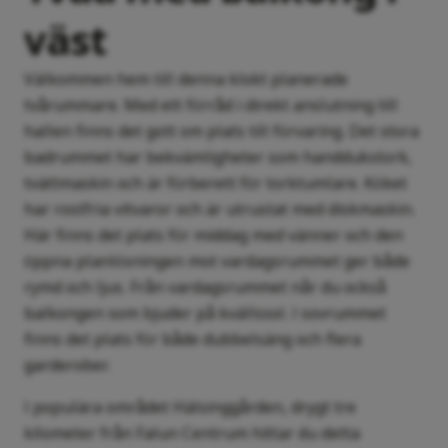
väst
Välkommen hem till denna klokt planerade
tvårummare. Med ett förråd i direkt anslutning till
hallen finns det gott om plats till förvaring. Det stora
badrummet har bekvämligheter som handdukstork,
tvättmaskin och är förberett för torktumlare. Köket
har rostfria vitvaror och är utrustat med diskmaskin.
Här finns det plats för middag med vänner och den
öppna planlösningen mot vardagsrummet ger både
rymd och ljus. Från vardagsrummet når du också
balkongen som bjuder på kvällssol. I sovrummet
finns det plats för både dubbelsäng och flera
garderober.
I populära området Hälsinggården, drygt tre
kilometer från Falun Centrum hittar du detta