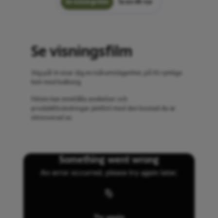
Se visningsfilm
Ta en VR-tur
Se visningsfilm
Stig på! Vi visar dig en tvårumslägenhet, på 55 rymliga
kvm med balkong.
Filmen kan innehålla avvikelser och
produktförändringar jämfört med den bostad du är
intresserad av.