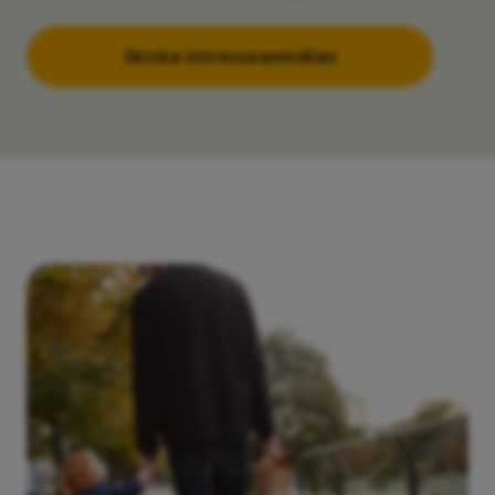
Lägenhet
3 RoK
Månadsavgift
-
72 kvm
-
E34R
Såld
Lägenhet
3 RoK
Månadsavgift
-
72 kvm
-
E34S
Såld
Lägenhet
3 RoK
Månadsavgift
-
72 kvm
-
E41RG
Såld
Lägenhet
4 RoK
Månadsavgift
-
85 kvm
-
E42RG
Såld