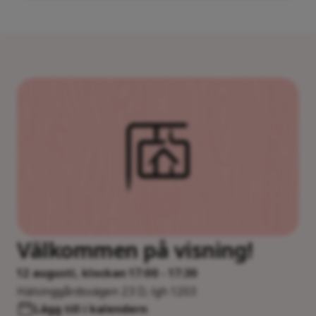
Välkommen på visning!
12 augusti, klockan 17:00 - 17:30
Hälsinggårdsvägen 23 D, lgh 1203
Lägg till i kalendern