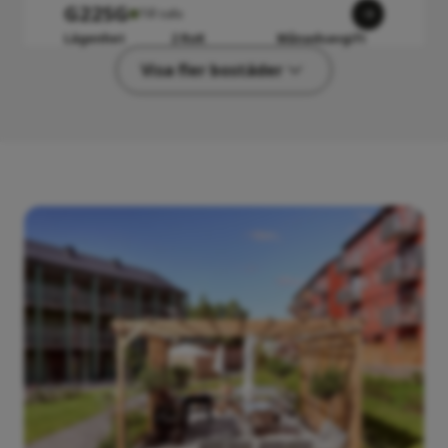
G22SG
Till salu
Lägenhet
2 RoK
Månadsavgift
1 425 000 kr
55 kvm
4 056 kr
Visa fler bostäder
G23S1
Till salu
Lägenhet
2 RoK
Månadsavgift
1 390 000 kr
55 kvm
4 056 kr
G23S2
Till salu
Lägenhet
2 RoK
Månadsavgift
1 390 000 kr
55 kvm
4 056 kr
G24S1
Till salu
Lägenhet
2 RoK
Månadsavgift
1 524 500 kr
55 kvm
4 056 kr