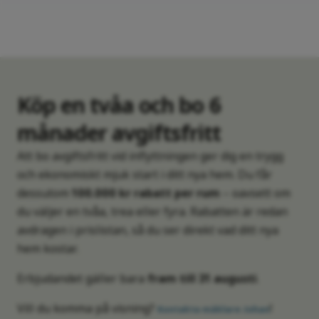
Köp en tvåa och bo 6
månader avgiftsfritt
Att bo avgiftsfritt vid inflyttningen ger dig en trygg
och ekonomiskt mjuk start i ditt nya hem. Du får
dessutom
100.000 kr rabatt per rum
– oavsett om
du väljer en tvåa, trea eller fyra. Rabatten är redan
avdragen i prislistan, så du ser direkt vad ditt nya
hem kostar.
Erbjudandet gäller bara
fram till 31 augusti
.
Vill du komma på visning?
!
Kontakta mäklare Johan