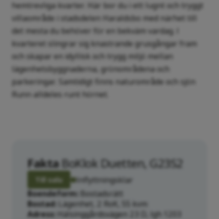
hemtrevliga kvarter. Här bor du i ett lugnt och tryggt
villaområde i stadsdelen Haraldsbo med närhet till
det mesta du behöver för en bekväm vardag. I
kvarteret slingrar sig knastrande grusgångar fram
och skapar en idyllisk och trygg miljö mellan
lägenhetsbyggnaderna, grönområdena och
parkeringar. Samtidigt finns naturområde och sjön
Runn alldeles runt hörnet.
Fakta
BoKlok Duetten, G23S2
Inflyttningsklar
Till salu
Boendeform
Bostadsrätt
Bostad
Lägenhet, 2 RoK, 55 kvm
Adress
Hälsinggårdsvägen 23 D, lgh 1203