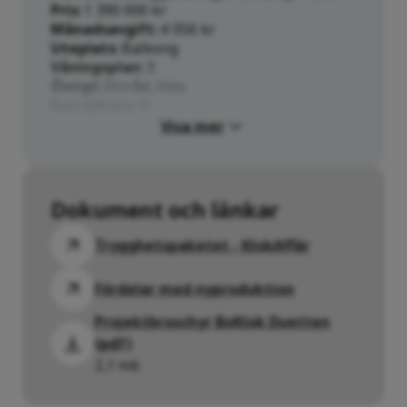
Pris
1 390 000 kr
Månadsavgift
4 056 kr
Uteplats
Balkong
Våningsplan
3
Övrigt
Förråd, Hiss
Energiklass
B
Visa mer
Dokument och länkar
Trygghetspaketet - KlokAffär
Fördelar med nyproduktion
Projektbroschyr BoKlok Duetten
(pdf)
2,1 mb