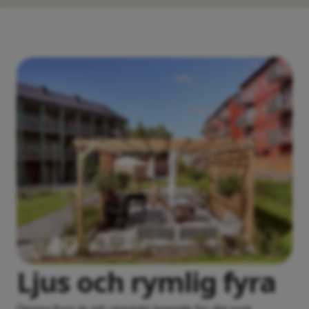
Ljus och rymlig fyra