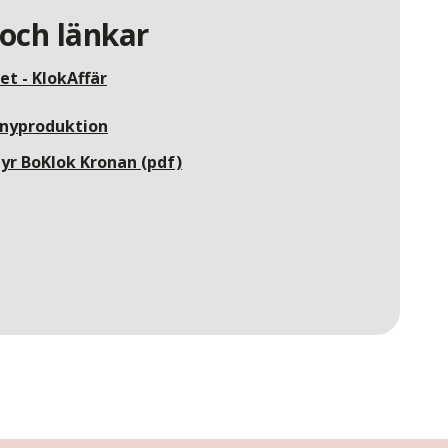
och länkar
t - KlokAffär
 nyproduktion
yr BoKlok Kronan (pdf)