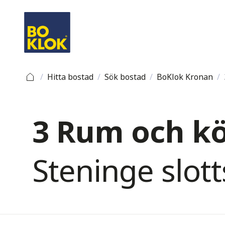
/
Hitta bostad
/
Sök bostad
/
BoKlok Kronan
/
3 Rum och kö
Steninge slott