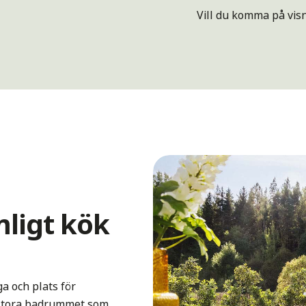
Vill du komma på vis
mligt kök
a och plats för
t stora badrummet som