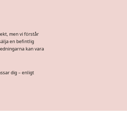
rekt, men vi förstår
älja en befintlig
nledningarna kan vara
assar dig – enligt