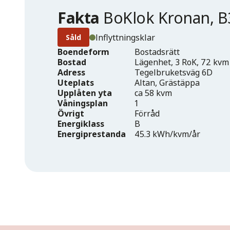
Fakta
BoKlok Kronan, B
Inflyttningsklar
Såld
Boendeform
Bostadsrätt
Bostad
Lägenhet, 3 RoK, 72 kvm
Adress
Tegelbruketsväg 6D
Uteplats
Altan, Grästäppa
Upplåten yta
ca 58 kvm
Våningsplan
1
Övrigt
Förråd
Energiklass
B
Energiprestanda
45.3 kWh/kvm/år