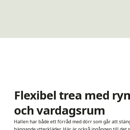
Flexibel trea med ry
och vardagsrum
Hallen har både ett förråd med dörr som går att stäng
hängande ytterkläder. Här är också ingången till de