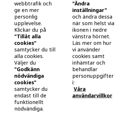
webbtrafik och
"Ändra
BoKlok.
E22R
ge en mer
inställningar"
Såld
personlig
och ändra dessa
Lägenhet
2 RoK
Månadsavgift
-
55 kvm
-
upplevelse.
när som helst via
Klickar du på
ikonen i nedre
"Tillåt alla
vänstra hörnet.
E22RG
cookies"
Läs mer om hur
Såld
samtycker du till
vi använder
Lägenhet
2 RoK
Månadsavgift
alla cookies.
cookies samt
-
55 kvm
-
Väljer du
inhämtar och
"Godkänn
behandlar
E22S
nödvändiga
personuppgifter
Såld
cookies"
i:
Lägenhet
2 RoK
Månadsavgift
samtycker du
Våra
-
55 kvm
-
endast till de
användarvillkor
funktionellt
nödvändiga.
E22SG
Såld
Lägenhet
2 RoK
Månadsavgift
-
55 kvm
-