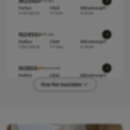
M23SG
Till salu
Parhus
5 RoK
Månadsavgift
3 150 000 kr
117 kvm
6 184 kr
N24SG
Till salu
Radhus
5 RoK
Månadsavgift
3 050 000 kr
117 kvm
6 184 kr
N28SG
Reserverad
Radhus
5 RoK
Månadsavgift
3 000 000 kr
117 kvm
6 184 kr
Visa fler bostäder
A21R
Såld
Lägenhet
2 RoK
Månadsavgift
-
55 kvm
-