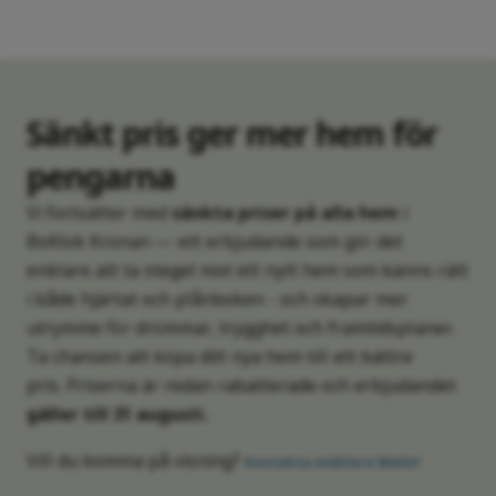
Sänkt pris ger mer hem för
pengarna
Vi fortsätter med
sänkta priser på alla hem
i
BoKlok Kronan — ett erbjudande som gör det
enklare att ta steget mot ett nytt hem som känns rätt
i både hjärtat och plånboken - och skapar mer
utrymme för drömmar, trygghet och framtidsplaner.
Ta chansen att köpa ditt nya hem till ett bättre
pris. Priserna är redan rabatterade och erbjudandet
gäller till 31 augusti.
Vill du komma på visning?
Kontakta mäklare Malin!