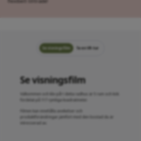
flexibelt tillträde!
Se visningsfilm
Ta en VR-tur
Se visningsfilm
Välkommen och kliv på! I detta radhus är 5 rum och kök
fördelat på 117 rymliga kvadratmeter.
Filmen kan innehålla avvikelser och
produktförändringar jämfört med den bostad du är
intresserad av.