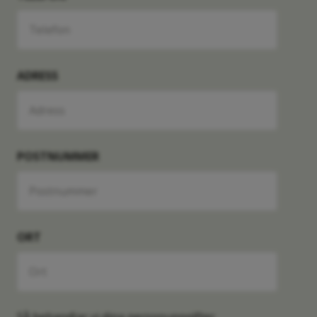
-
72 kvm
-
C31S
Såld
ADRESS
Lägenhet
3 RoK
Månadsavgift
-
72 kvm
-
C32R
Såld
POSTNUMMER
Lägenhet
3 RoK
Månadsavgift
-
72 kvm
-
C32S
Såld
ORT
Lägenhet
3 RoK
Månadsavgift
-
72 kvm
-
C41RG
Såld
Så behandlar vi dina personuppgifter