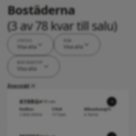
Bostäderna
(3 av 78 kvar till salu)
STATUS
ROK
Visa alla
Visa alla
BOSTADSTYP
Visa alla
Återställ
K19RG
Till salu
Radhus
5 RoK
Månadsavgift
2 800 000 kr
117 kvm
6 184 kr