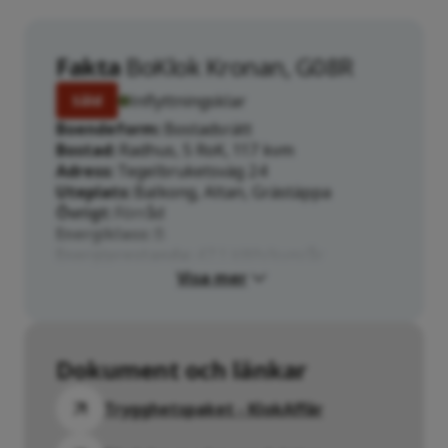
Fakta
BoKlok Kronan, G08R
Inflyttningsklar
Såld
Boendeform
Bostadsrätt
Bostad
Radhus, 5 RoK, 117 kvm
Adress
Tegelbruketsväg 24
Uteplats
Balkong, Altan, Grästäppa
Övrigt
Förråd
Energiklass
B
Energiprestanda
47.1 kWh/kvm/år
Visa mer
Dokument och länkar
Trygghetspaket - KlokAffär