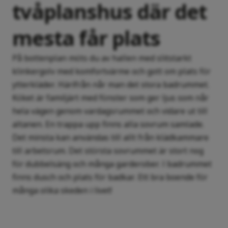
tvåplanshus där det
mesta får plats
På bottenplan möts du av hallen med slitstarkt
klinkergolv med komfortvärme och gott om plats för
ytterkläder. Härifrån når man det stora badrummet.
Köket är familjärt med fönster som ger ljus som når
hela vägen genom vardagsrummet och vidare ut till
altanen. En trappa upp finns alla sovrum samlade.
Det minsta kan användas till allt från klädkammare
till arbetsrum. Det största sovrummet är stort nog
för dubbelsäng och många garderober. I badrummet
finns dusch och plats för badkar. Ett bra boende för
många olika skeden i livet!