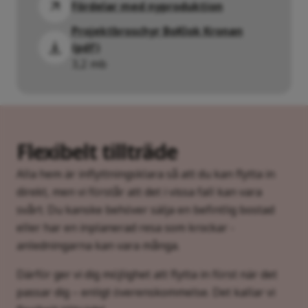
Fördelar med nyproduktion
Projektbroschyr BoKlok Kronan
(pdf)
3,2 mb
Flexibelt tillträde
Alla hem är inflyttningsklara så att du kan flytta in
direkt, men vi förstår att det i vissa fall kan vara
svårt. Du kanske behöver sälja en befintlig bostad
eller har en inplanerad resa som krockar -
anledningarna kan vara många.
Därför ger vi dig möjlighet att flytta in först när det
passar dig – enligt överenskommelse. Det kallar vi