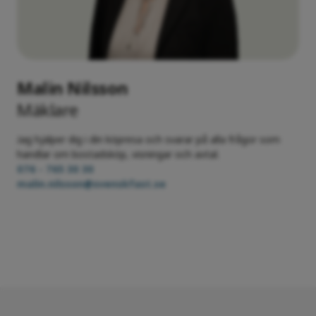
Vid beviljat tillträdesuppskov kan den sista
betalningen skjutas upp.
Malin Nilsson
Mäklare
Jag hjälper dig i din köpresa och svarar på alla frågor som
handlar om bostadsköp, visningar och avtal.
076 - 765 30 30
malin.nilsson@svenskfast.se