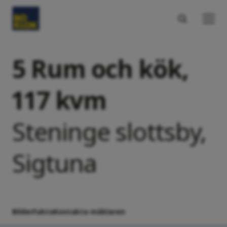
5 Rum och kök,
117 kvm
Steninge slottsby,
Sigtuna
Bilder
Fakta
Kontakta mäklaren