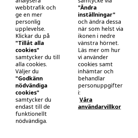
analysera
samtycke via
webbtrafik och
"Ändra
BoKlok.
E22R
ge en mer
inställningar"
Såld
personlig
och ändra dessa
Lägenhet
2 RoK
Månadsavgift
-
55 kvm
-
upplevelse.
när som helst via
Klickar du på
ikonen i nedre
"Tillåt alla
vänstra hörnet.
E22RG
cookies"
Läs mer om hur
Såld
samtycker du till
vi använder
Lägenhet
2 RoK
Månadsavgift
alla cookies.
cookies samt
-
55 kvm
-
Väljer du
inhämtar och
"Godkänn
behandlar
E22S
nödvändiga
personuppgifter
Såld
cookies"
i:
Lägenhet
2 RoK
Månadsavgift
samtycker du
Våra
-
55 kvm
-
endast till de
användarvillkor
funktionellt
nödvändiga.
E22SG
Såld
Lägenhet
2 RoK
Månadsavgift
-
55 kvm
-