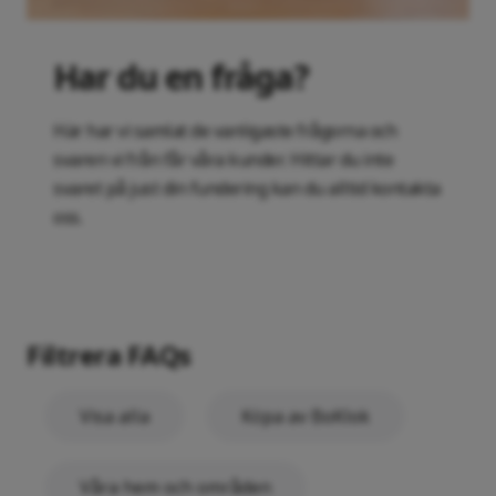
Har du en fråga?
Här har vi samlat de vanligaste frågorna och
svaren vi från får våra kunder. Hittar du inte
svaret på just din fundering kan du alltid kontakta
oss.
Filtrera FAQs
Visa alla
Köpa av BoKlok
Våra hem och områden