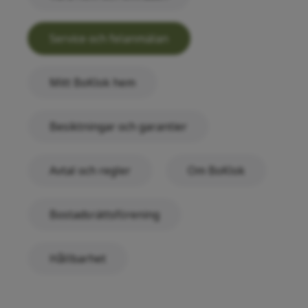
Service och felanmälan
Mitt BoKlok hem
Besiktningar och garantier
Avtal och regler
Om BoKlok
Bostadsrättsförening
Hållbarhet