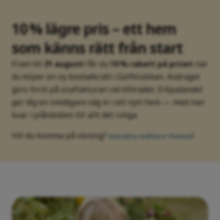
10 % lägre pris – ett hem
som känns rätt från start
Fram till
31 augusti
får du
10 % rabatt på priset
när
du köper en ny bostadsrätt i Golfklubban. Avdraget
görs först på slutfakturan vid tillträdet. Erbjudandet
ger dig en smidigare väg in i ett nytt hem — med mer
kvar i plånboken till allt det roliga.
Vill du komma på visning?
!
Kontakta mäklare Thomas