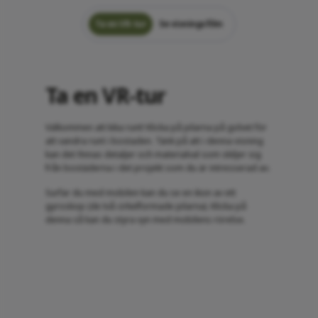
Ta en VR-tur
Se visningsfilm
Ta en VR-tur
Välkommen att kika runt! Klicka på pilarna på golvet för
att vandra runt i bostaden. Tänk på att i denna visning
kan det finnas detaljer och materialval som skiljer sig
från bostäderna i det projekt som du är intresserad av.
Surfar du med mobilen kan du se en ikon av ett
gyroskop (de två cirkelformade pilarna). Klicka på
denna så kan du styra vyn med mobilens rörelse.