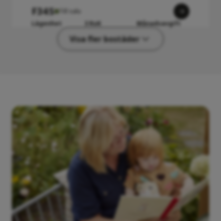
F34S
Till salu
Lägenhet
3 RoK
Månadsavgift
2 375 000 kr
72 kvm
4 467 kr
Visa fler bostäder
G21RG
Till salu
Lägenhet
2 RoK
Månadsavgift
1 995 000 kr
55 kvm
3 562 kr
F42RG
Till salu
Lägenhet
4 RoK
Månadsavgift
2 595 000 kr
82 kvm
5 160 kr
F32R
Till salu
Lägenhet
3 RoK
Månadsavgift
2 150 000 kr
72 kvm
4 467 kr