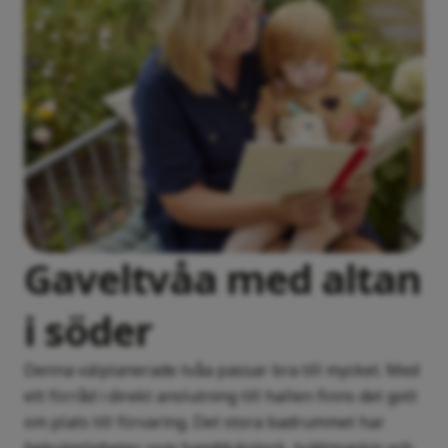
Gaveltvåa med altan
i söder
Denna välplanerade tvåa passar bra till mycket. Med
ett förråd i direkt anslutning till hallen finns det gott
om plats till förvaring. Det stora badrummet har