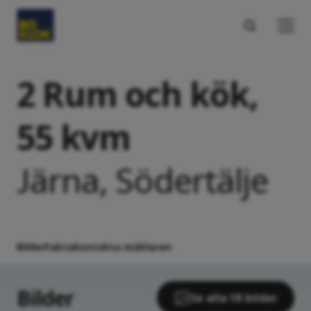
2 Rum och kök,
55 kvm
Järna, Södertälje
Bilder
Fakta
Kontakta mäklaren
Bilder
Se alla 18 bilder