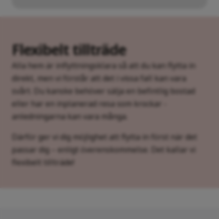
Flexibelt tillträde
Alla hem är inflyttningsklara så att du kan flytta in
direkt, men vi förstår att det i vissa fall kan vara
svårt. Du kanske behöver sälja en befintlig bostad
eller har en inplanerad resa som krockar -
anledningarna kan vara många.
Därför ger vi dig möjlighet att flytta in först när det
passar dig – enligt överenskommelse. Det kallar vi
flexibelt tillträde!