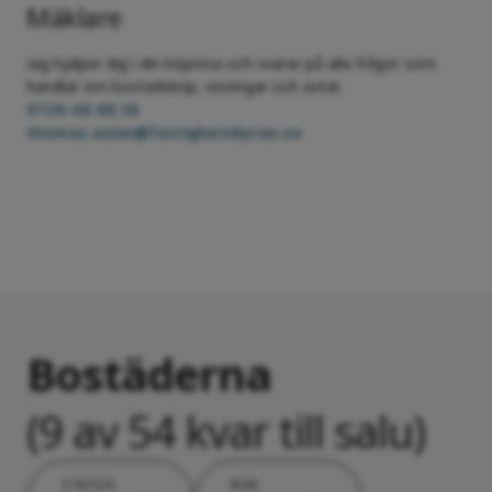
Mäklare
Jag hjälper dig i din köpresa och svarar på alla frågor som
handlar om bostadsköp, visningar och avtal.
0720-68 88 36
thomas.aslan@fastighetsbyran.se
Bostäderna
(9 av 54 kvar till salu)
STATUS
ROK