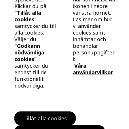
Klickar du på
ikonen i nedre
"Tillåt alla
vänstra hörnet.
F21SG
Såld
cookies"
Läs mer om hur
Lägenhet
2 RoK
Månadsavgift
samtycker du till
vi använder
-
55 kvm
-
alla cookies.
cookies samt
Väljer du
inhämtar och
"Godkänn
behandlar
F32S
Såld
nödvändiga
personuppgifter
Lägenhet
3 RoK
Månadsavgift
cookies"
i:
-
72 kvm
-
samtycker du
Våra
endast till de
användarvillkor
funktionellt
I21S
Såld
nödvändiga.
Lägenhet
2 RoK
Månadsavgift
-
55 kvm
-
I42SG
Såld
Tillåt alla cookies
Hitta bostad
Lägenhet
4 RoK
Månadsavgift
-
85 kvm
-