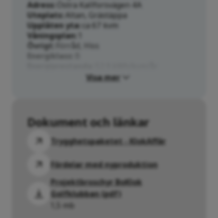
Adress
Östra Kallforsvägen 4A
Uteplats
Altan, Grästäppa
Upplåten yta
ca 67 kvm
Våningsplan
1
Övrigt
Förråd, Hiss
Energiklass
B
Energiprestanda
52.9 kWh/kvm/år
Visa mer
Dokument och länkar
Trygghetspaketet - KlokAffär
Fördelar med nyproduktion
Projektbroschyr BoKlok
Golfklubban (pdf)
1,5 mb