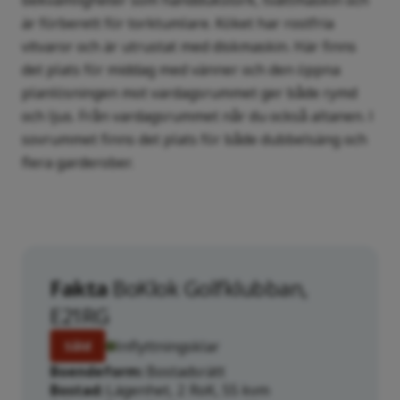
bekvämligheter som handdukstork, tvättmaskin och
är förberett för torktumlare. Köket har rostfria
vitvaror och är utrustat med diskmaskin. Här finns
det plats för middag med vänner och den öppna
planlösningen mot vardagsrummet ger både rymd
och ljus. Från vardagsrummet når du också altanen. I
sovrummet finns det plats för både dubbelsäng och
flera garderober.
Fakta
BoKlok Golfklubban,
E21RG
Inflyttningsklar
Såld
Boendeform
Bostadsrätt
Bostad
Lägenhet, 2 RoK, 55 kvm