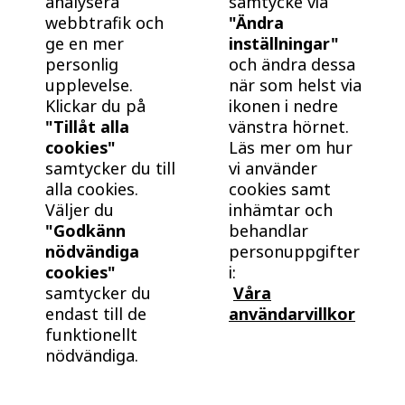
analysera
samtycke via
webbtrafik och
"Ändra
BoKlok.
E34R
Såld
ge en mer
inställningar"
Lägenhet
3 RoK
Månadsavgift
personlig
och ändra dessa
-
72 kvm
-
upplevelse.
när som helst via
Klickar du på
ikonen i nedre
"Tillåt alla
vänstra hörnet.
F21SG
Såld
cookies"
Läs mer om hur
Lägenhet
2 RoK
Månadsavgift
samtycker du till
vi använder
-
55 kvm
-
alla cookies.
cookies samt
Väljer du
inhämtar och
"Godkänn
behandlar
F32S
Såld
nödvändiga
personuppgifter
Lägenhet
3 RoK
Månadsavgift
cookies"
i:
-
72 kvm
-
samtycker du
Våra
endast till de
användarvillkor
funktionellt
I21S
Såld
nödvändiga.
Lägenhet
2 RoK
Månadsavgift
-
55 kvm
-