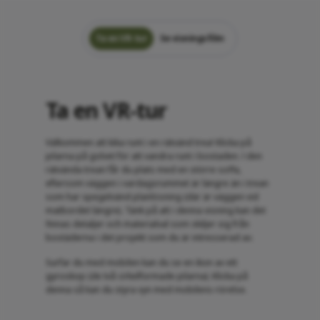
Ta en VR-tur
Se visningsfilm
Ta en VR-tur
Välkommen att kika runt i en rätvänd trea! Klicka på
pilarna på golvet för att vandra runt i bostaden. I den
rätvända trean får du plats med en större soffa,
eftersom väggen i vardagsrummet är längre än i trean
som har spegelvänd planlösning (där är väggen vid
matbordet längre). Tänk på att i denna visning kan det
finnas detaljer och materialval som skiljer sig från
bostäderna i det projekt som du är intresserad av.
Surfar du med mobilen kan du se en ikon av ett
gyroskop (de två cirkelformade pilarna). Klicka på
denna så kan du styra vyn med mobilens rörelse.