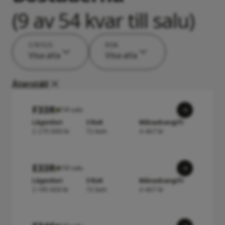
(9 av 54 kvar till salu)
STATUS
ROK
Visa alla
Visa alla
Återställ
F33R
Till salu
Lägenhet
3 RoK
Månadsavgift
2 275 000 kr
72 kvm
4 467 kr
E33R
Till salu
Lägenhet
3 RoK
Månadsavgift
2 195 000 kr
72 kvm
4 467 kr