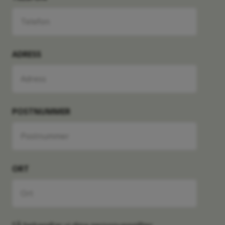
I22S
Såld
Lägenhet
2 RoK
Månadsavgift
ADRESS
-
55 kvm
-
H32R
Såld
Lägenhet
3 RoK
Månadsavgift
POSTNUMMER
-
72 kvm
-
F41RG
Såld
Lägenhet
4 RoK
Månadsavgift
ORT
-
85 kvm
-
G22RG
Såld
Lägenhet
2 RoK
Månadsavgift