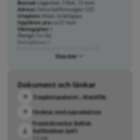
Bostad
Lägenhet, 3 RoK, 72 kvm
Adress
Östra Kallforsvägen 12D
Uteplats
Altan, Grästäppa
Upplåten yta
ca 57 kvm
Våningsplan
1
Övrigt
Förråd
Energiklass
C
Energiprestanda
58.8 kWh/kvm/år
Visa mer
Dokument och länkar
Trygghetspaketet - KlokAffär
Fördelar med nyproduktion
Projektbroschyr BoKlok
Golfklubban (pdf)
1,5 mb