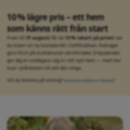
10 % lägre pris – ett hem
som känns rätt från start
Fram till
31 augusti
får du
10 % rabatt på priset
när
du köper en ny bostadsrätt i Golfklubban. Avdraget
görs först på slutfakturan vid tillträdet. Erbjudandet
ger dig en smidigare väg in i ett nytt hem — med mer
kvar i plånboken till allt det roliga.
Vill du komma på visning?
!
Kontakta mäklare Thomas