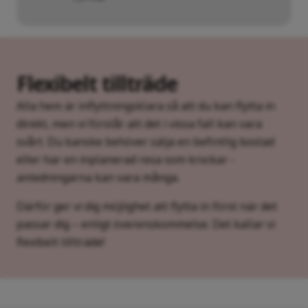
Flexibelt tillträde
Alla hem är inflyttningsklara så att du kan flytta in
direkt, men vi förstår att det i vissa fall kan vara
svårt. Du kanske behöver sälja en befintlig bostad
eller har en inplanerad resa som krockar -
anledningarna kan vara många.
Därför ger vi dig möjlighet att flytta in först när det
passar dig – enligt överenskommelse. Det kallar vi
flexibelt tillträde!