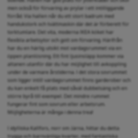
boende. Hallen har god plats för ytterkläder och skor
men också för förvaring av prylar i ett intilliggande
förråd. Via hallen når du ett stort badrum med
handukstork och tvättmaskin där det är förberett för
torktumlare. Det vita, moderna IKEA köket har
flexibla arbetsytor och gott om förvaring. Härifrån
har du en härlig utsikt mot vardagsrummet via en
öppen planlösning. Ett fint ljusinsläpp kommer via
altanen utanför där du har möjlighet till avkoppling
under de varmare årstiderna. I det stora sovrummet
som ligger intill vardagsrummet finns garderober och
du kan enkelt få plats med såväl dubbelsäng och en
större byrå till exempel. Det mindre rummet
fungerar fint som sovrum eller arbetsrum.
Möjligheterna är många i denna trea!
I idylliska Kallfors, norr om Järna, hittar du detta
trygga och barnvänliga kvarter, med fantastiska