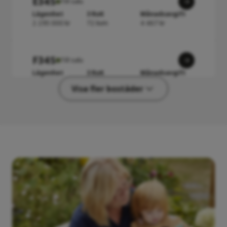
E34S
Till salu
Lägenhet
3 RoK
Månadsavgift
2 295 000 kr
72 kvm
4 467 kr
F34S
Till salu
Lägenhet
3 RoK
Månadsavgift
2 375 000 kr
72 kvm
4 467 kr
Visa fler bostäder
G21RG
Till salu
Lägenhet
2 RoK
Månadsavgift
1 995 000 kr
55 kvm
3 562 kr
F42RG
Till salu
Lägenhet
4 RoK
Månadsavgift
2 595 000 kr
82 kvm
5 160 kr