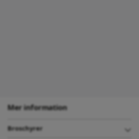
Se visningsfilm
Mer information
Välkommen in till en trerumslägenhet på 72 kvm med
balkong. Denna trea har en rätvänd planlösning, vilket
Broschyrer
innebär att du får plats med en större soffa, eftersom
väggen i vardagsrummet är längre än i trean med
spegelvänd planlösning (där är väggen vid matbordet