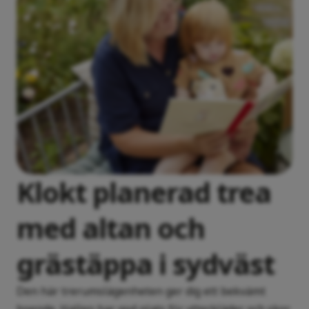
Klokt planerad trea
med altan och
grästäppa i sydväst
Den här trerumslägenheten ger dig ett bekvämt