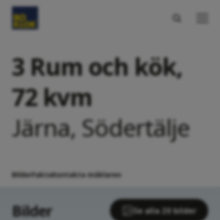
3 Rum och kök,
72 kvm
Järna, Södertälje
Bilder
Fakta
Kontakta mäklaren
Bilder
Se alla 20 bilder