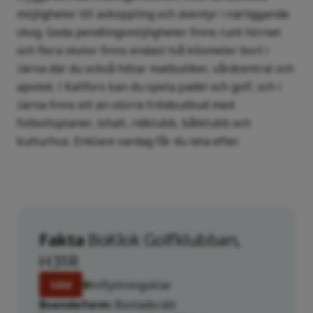
möjligheter till avkoppling och äventyr i närliggande
skog. Goda pendlingsmöjligheter finns runt hörnet
och flera skolor finns endast två kilometer bort i
Järna där du också hittar matbutiker, vårdcentral och
apotek. I Kallfors kan du spela padel och golf, och i
Järna finns ett än större fritidsutbud med
fotbollsplaner, ishall, ridklubb, båtklubb och
kulturhus. Enklare vardag får du leta efter.
Fakta
BoKlok Golfklubban,
H31R
Inflyttningsklar
Såld
Boendeform
Bostadsrätt