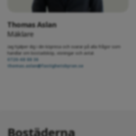
Thomas Aslan
Mäklare
Jag hjälper dig i din köpresa och svarar på alla frågor som
handlar om bostadsköp, visningar och avtal.
0720-68 88 36
thomas.aslan@fastighetsbyran.se
Bostäderna