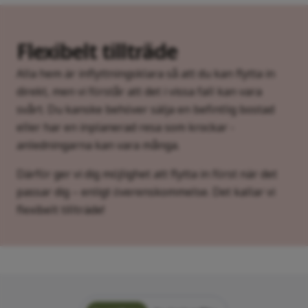
Flexibelt tillträde
Alla hem är inflyttningsklara så att du kan flytta in
direkt, men vi förstår att det i vissa fall kan vara
svårt. Du kanske behöver sälja en befintlig bostad
eller har en inplanerad resa som krockar -
anledningarna kan vara många.
Därför ger vi dig möjlighet att flytta in först när det
passar dig – enligt överenskommelse. Det kallar vi
flexibelt tillträde!