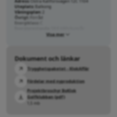
Adress
Östra Kallforsvägen 12C 1104
Uteplats
Balkong
Våningsplan
2
Övrigt
Förråd
Energiklass
C
Energiprestanda
58.8 kWh/kvm/år
Visa mer
Dokument och länkar
Trygghetspaketet - KlokAffär
Fördelar med nyproduktion
Projektbroschyr BoKlok
Golfklubban (pdf)
1,5 mb