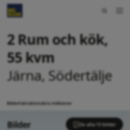
2 Rum och kök,
55 kvm
Järna, Södertälje
Bilder
Fakta
Kontakta mäklaren
Bilder
Se alla 15 bilder