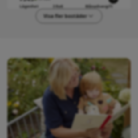
Lägenhet
3 RoK
Månadsavgift
2 375 000 kr
72 kvm
4 467 kr
Visa fler bostäder
G21RG
Till salu
Lägenhet
2 RoK
Månadsavgift
1 995 000 kr
55 kvm
3 562 kr
F42RG
Till salu
Lägenhet
4 RoK
Månadsavgift
2 595 000 kr
82 kvm
5 160 kr
F32R
Till salu
Lägenhet
3 RoK
Månadsavgift
2 150 000 kr
72 kvm
4 467 kr