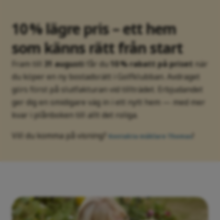
10 % lägre pris – ett hem
som känns rätt från start
Fram till
31 augusti
får du
10 % rabatt på priset
när
du köper en ny bostadsrätt i Golfklubban. Avdraget
görs först på slutfakturan vid tillträdet. Erbjudandet
ger dig en smidigare väg in i ett nytt hem — med mer
kvar i plånboken till allt det roliga.
Vill du komma på visning?
!
Kontakta mäklare Thomas