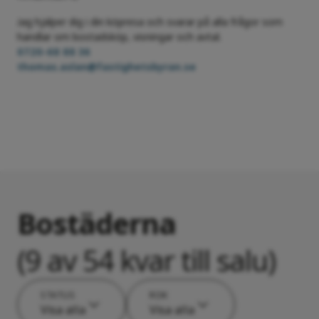
Jag hjälper dig i din köpresa och svarar på alla frågor som
handlar om bostadsköp, visningar och avtal.
0720-68 88 36
thomas.aslan@fastighetsbyran.se
Bostäderna
(9 av 54 kvar till salu)
STATUS
ROK
Visa alla
Visa alla