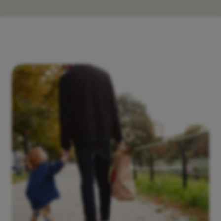
-
72 kvm
-
E23RG
Såld
Lägenhet
2 RoK
Månadsavgift
-
55 kvm
-
I41SG
Såld
Lägenhet
4 RoK
Månadsavgift
-
85 kvm
-
H22RG
Såld
Lägenhet
2 RoK
Månadsavgift
-
55 kvm
-
H31R
Såld