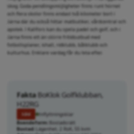
skog. Goda pendlingsmöjligheter finns runt hörnet
och flera skolor finns endast två kilometer bort i
Järna där du också hittar matbutiker, vårdcentral och
apotek. I Kallfors kan du spela padel och golf, och i
Järna finns ett än större fritidsutbud med
fotbollsplaner, ishall, ridklubb, båtklubb och
kulturhus. Enklare vardag får du leta efter.
Fakta
BoKlok Golfklubban,
H22RG
Inflyttningsklar
Såld
Boendeform
Bostadsrätt
Bostad
Lägenhet, 2 RoK, 55 kvm