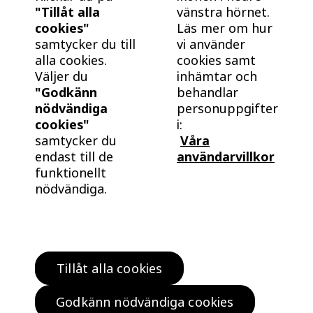
"Tillåt alla
vänstra hörnet.
F21SG
Såld
cookies"
Läs mer om hur
Lägenhet
2 RoK
Månadsavgift
samtycker du till
vi använder
-
55 kvm
-
alla cookies.
cookies samt
Väljer du
inhämtar och
"Godkänn
behandlar
F32S
Såld
nödvändiga
personuppgifter
Lägenhet
3 RoK
Månadsavgift
cookies"
i:
-
72 kvm
-
samtycker du
Våra
endast till de
användarvillkor
funktionellt
I21S
Såld
nödvändiga.
Lägenhet
2 RoK
Månadsavgift
-
55 kvm
-
I42SG
Såld
Tillåt alla cookies
Hitta bostad
Lägenhet
4 RoK
Månadsavgift
-
85 kvm
-
Köp klokt
Godkänn nödvändiga cookies
Bo klokt