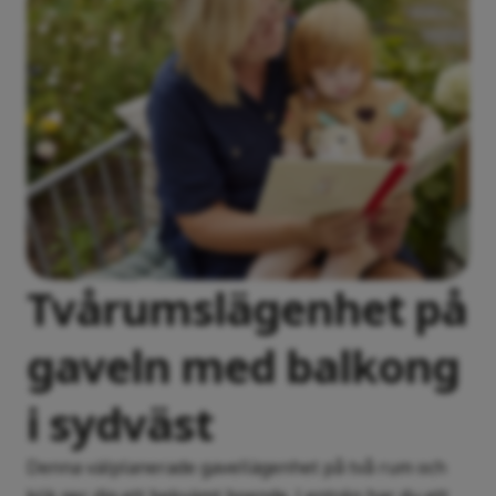
Tvårumslägenhet på
gaveln med balkong
i sydväst
Denna välplanerade gavellägenhet på två rum och