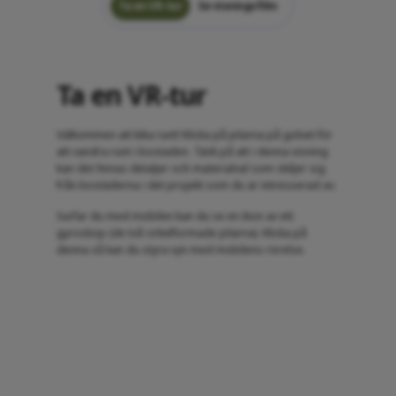
Ta en VR-tur
Se visningsfilm
Ta en VR-tur
Välkommen att kika runt! Klicka på pilarna på golvet för
att vandra runt i bostaden. Tänk på att i denna visning
kan det finnas detaljer och materialval som skiljer sig
från bostäderna i det projekt som du är intresserad av.
Surfar du med mobilen kan du se en ikon av ett
gyroskop (de två cirkelformade pilarna). Klicka på
denna så kan du styra vyn med mobilens rörelse.