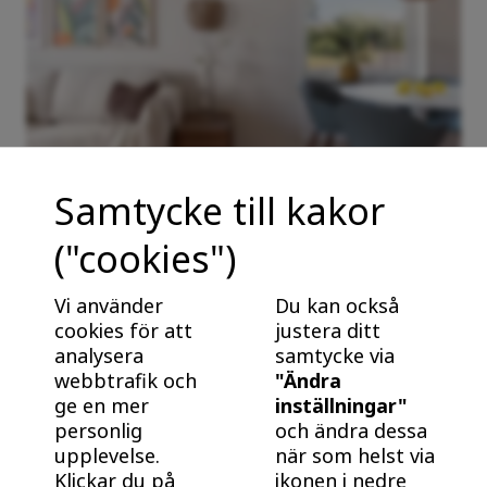
G32R
Såld
Lägenhet
3 RoK
Månadsavgift
-
72 kvm
-
H22SG
Såld
Lägenhet
2 RoK
Månadsavgift
-
55 kvm
-
Samtycke till kakor
("cookies")
E21RG
Fördelar med nybyggt från BoKlok
Såld
Lägenhet
2 RoK
Månadsavgift
Nybyggt är energieffektivt och underhållsfritt. Bra
Vi använder
Du kan också
-
55 kvm
-
för plånboken, och bra för klimatet! Ta reda på varför
cookies för att
justera ditt
det är klokt att köpa och bo i ett nybyggt hem från
analysera
samtycke via
webbtrafik och
"Ändra
BoKlok.
E34R
Såld
ge en mer
inställningar"
Lägenhet
3 RoK
Månadsavgift
personlig
och ändra dessa
-
72 kvm
-
upplevelse.
när som helst via
Klickar du på
ikonen i nedre