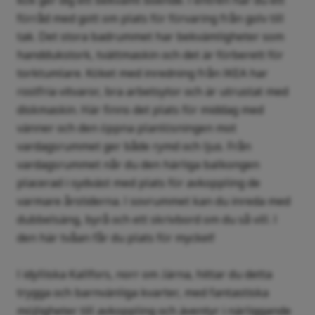
kök ger dig ett bekvämt boende. I entrén har du ett
förråd med gott om plats för förvaring från golv till
tak. Det stora badrummet har bekvämligheter som
handdukstork, tvättmaskin och det är förberett för
torktumlare. Köket med inredning från IKEA har
rostfria vitvaror, bra arbetsytor och är utrustat med
diskmaskin. Här finns det plats för middag med
vänner och den öppna planlösningen mot
vardagsrummet ger både rymd och ljus. Från
vardagsrummet når du den härliga balkongen
placerad i sydväst med plats för avkoppling de
varmare årstiderna. I sovrummet kan du inreda med
dubbelsäng, byrå och ett skrivbord om du så vill. I
den här tvåan får du plats för mycket!
I idylliska Kallfors, norr om Järna, hittar du detta
trygga och barnvänliga kvarter, med fantastiska
möjligheter till avkoppling och äventyr i närliggande