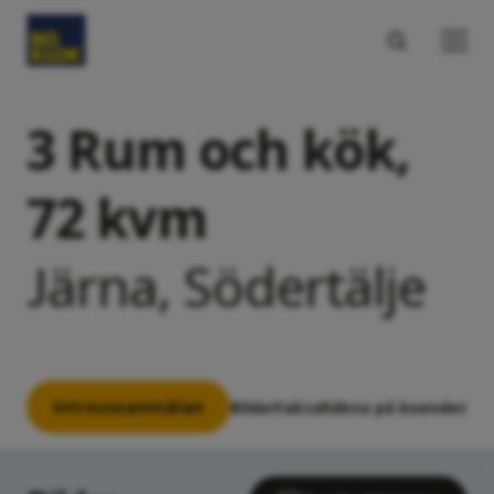
3 Rum och kök,
72 kvm
Järna, Södertälje
Intresseanmälan
Bilder
Fakta
Räkna på boendet
Kon