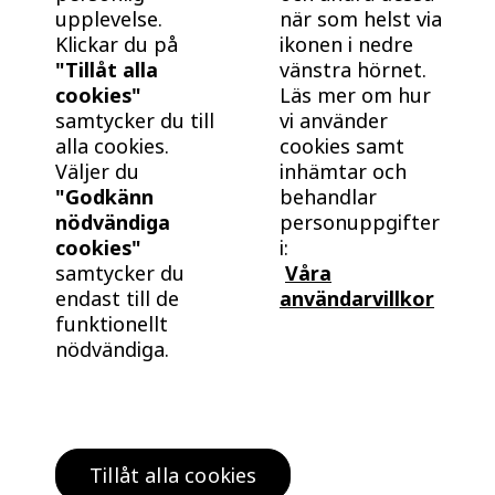
upplevelse.
när som helst via
Klickar du på
ikonen i nedre
"Tillåt alla
vänstra hörnet.
F21SG
Såld
cookies"
Läs mer om hur
Lägenhet
2 RoK
Månadsavgift
samtycker du till
vi använder
-
55 kvm
-
alla cookies.
cookies samt
Väljer du
inhämtar och
"Godkänn
behandlar
F32S
Såld
nödvändiga
personuppgifter
Lägenhet
3 RoK
Månadsavgift
cookies"
i:
-
72 kvm
-
samtycker du
Våra
endast till de
användarvillkor
funktionellt
I21S
Såld
nödvändiga.
Lägenhet
2 RoK
Månadsavgift
-
55 kvm
-
I42SG
Såld
Tillåt alla cookies
Hitta bostad
Lägenhet
4 RoK
Månadsavgift