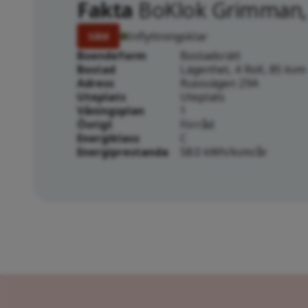
Fakta
BoKlok Grimman,
Inflyttningsklar
Såld
Boendeform
Bostadsrätt
Bostad
Lägenhet, 4 RoK, 85 kvm
Adress
Russvägen 29A
Uteplats
Uteplats
Våningsplan
1
Övrigt
Förråd
Energiklass
C
Energiprestanda
58.0 kWh/kvm/år