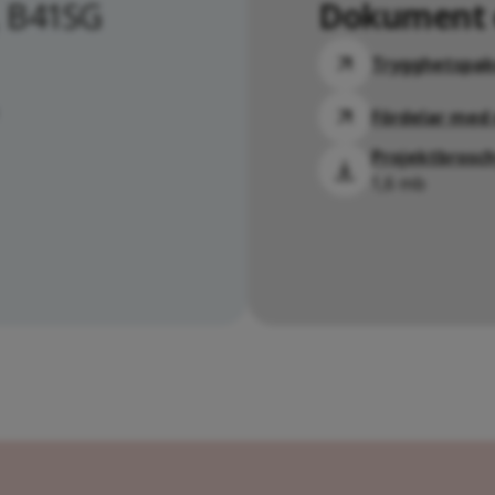
 B41SG
Dokument 
Trygghetspake
Fördelar med
Projektbrosc
1,6 mb