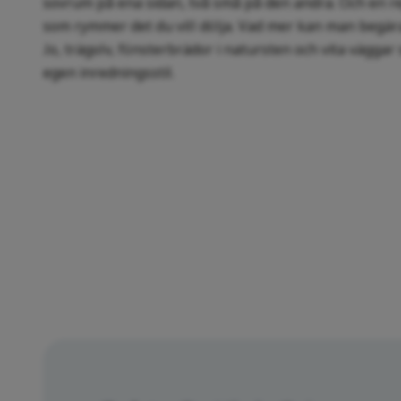
sovrum på ena sidan, två små på den andra. Och en 
som rymmer det du vill dölja. Vad mer kan man begär
Jo, trägolv, fönsterbrädor i natursten och vita väggar 
egen inredningsstil.