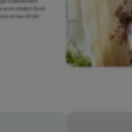
rejäl klädkammare
a av en modern fyra?
som en bas till din