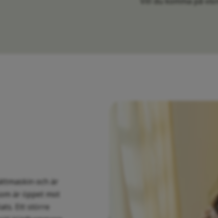
Vill du komma på vis
ättmaskin och är
 som är öppet mot
ts. Ett större