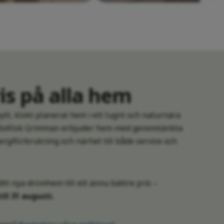
is på alla hem
tt, klokt planerat hem i ett lugnt och naturnära
 BoKlok Grimman erbjuder hem med genomtänkta
ergiförbrukning och närhet till både service och
ditt nya drömhem till ett ännu bättre pris –
ill 31 augusti.