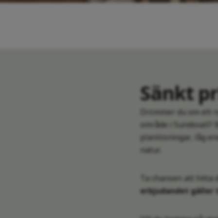
Sänkt pr
Drömmer du om ett ny
område i Sundsvall?
planlösningar, låg en
natur.
Ta chansen att hitta 
erbjudandet gäller t