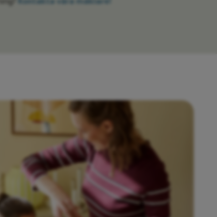
ning?
Kontakta våra mäklare!