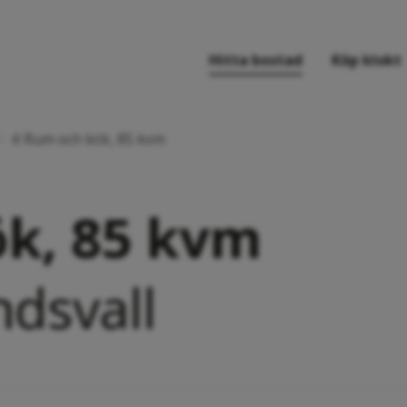
Hitta bostad
Köp klokt
/
4 Rum och kök, 85 kvm
k, 85 kvm
ndsvall