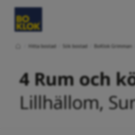
/
Hitta bostad
/
Sök bostad
/
BoKlok Grimman
4 Rum och kö
Lillhällom, Su