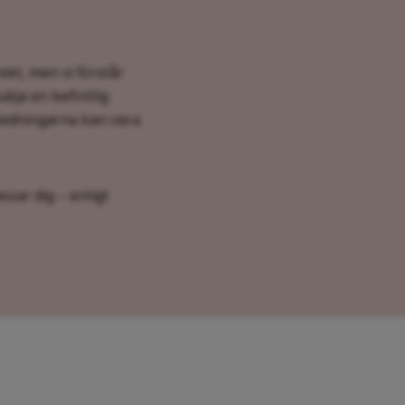
rekt, men vi förstår
älja en befintlig
nledningarna kan vara
assar dig – enligt