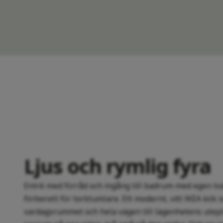
Ljus och rymlig fyra
Entré med förråd och ingång till badrum med egen tv
förberett för torktumlare. Ett modernt, vitt IKEA kök
vardagsrummet och hela vägen till lägenhetens utepla