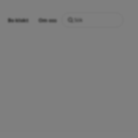
Sök
Bo klokt
Om oss