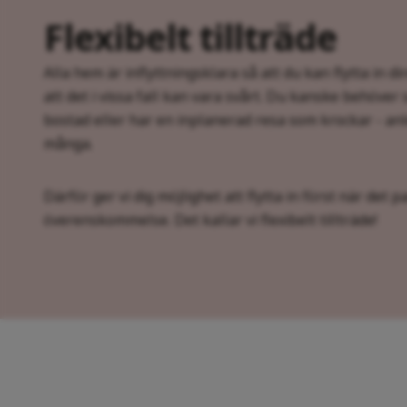
Flexibelt tillträde
Alla hem är inflyttningsklara så att du kan flytta in di
att det i vissa fall kan vara svårt. Du kanske behöver s
bostad eller har en inplanerad resa som krockar - a
många.
Därför ger vi dig möjlighet att flytta in först när det p
överenskommelse. Det kallar vi flexibelt tillträde!