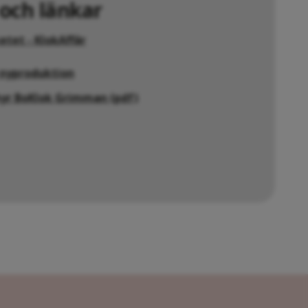
och länkar
tet - KlokAffär
 nyproduktion
hyr BoKlok Grimman (pdf)