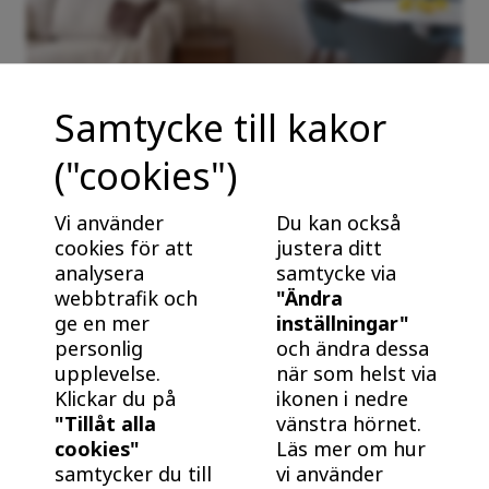
Samtycke till kakor
("cookies")
Fördelar med nybyggt från BoKlok
Nybyggt är energieffektivt och underhållsfritt. Bra
Vi använder
Du kan också
för plånboken, och bra för klimatet! Ta reda på varför
cookies för att
justera ditt
det är klokt att köpa och bo i ett nybyggt hem från
analysera
samtycke via
webbtrafik och
"Ändra
BoKlok.
ge en mer
inställningar"
personlig
och ändra dessa
upplevelse.
när som helst via
Klickar du på
ikonen i nedre
"Tillåt alla
vänstra hörnet.
cookies"
Läs mer om hur
samtycker du till
vi använder