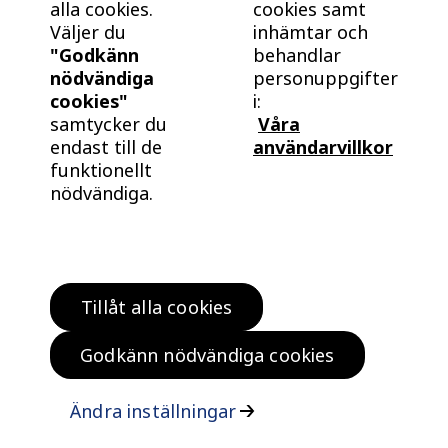
alla cookies.
cookies samt
Väljer du
inhämtar och
"Godkänn
behandlar
nödvändiga
personuppgifter
cookies"
i:
samtycker du
Våra
endast till de
användarvillkor
funktionellt
nödvändiga.
Tillåt alla cookies
Hitta bostad
Köp klokt
Godkänn nödvändiga cookies
Bo klokt
Om oss
Ändra inställningar