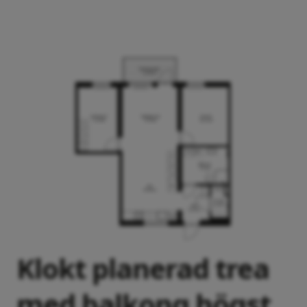
Klokt planerad trea
med balkong högst