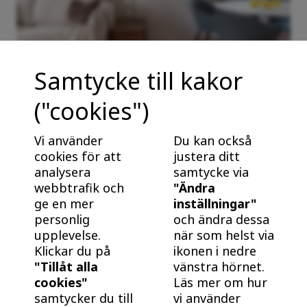
Samtycke till kakor
("cookies")
Fördelar med nybyggt från BoKlok
Nybyggt är energieffektivt och underhållsfritt. Bra
Vi använder
Du kan också
för plånboken, och bra för klimatet! Ta reda på varför
cookies för att
justera ditt
det är klokt att köpa och bo i ett nybyggt hem från
analysera
samtycke via
webbtrafik och
"Ändra
BoKlok.
ge en mer
inställningar"
personlig
och ändra dessa
upplevelse.
när som helst via
Klickar du på
ikonen i nedre
"Tillåt alla
vänstra hörnet.
cookies"
Läs mer om hur
samtycker du till
vi använder